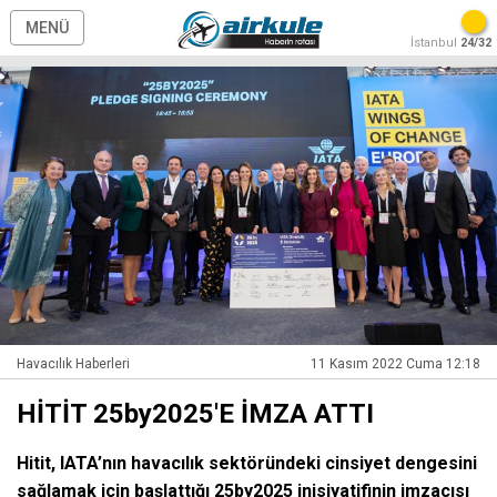
MENÜ
İstanbul
24/32
Havacılık Haberleri
11 Kasım 2022 Cuma 12:18
HİTİT 25by2025'E İMZA ATTI
Hitit, IATA’nın havacılık sektöründeki cinsiyet dengesini
sağlamak için başlattığı 25by2025 inisiyatifinin imzacısı