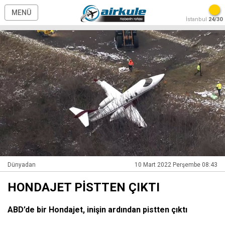
MENÜ
İstanbul
24/30
Dünyadan
10 Mart 2022 Perşembe 08:43
HONDAJET PİSTTEN ÇIKTI
ABD’de bir Hondajet, inişin ardından pistten çıktı