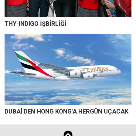
THY-INDIGO İŞBİRLİĞİ
DUBAİ'DEN HONG KONG'A HERGÜN UÇACAK