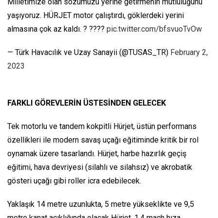
Milletimize olan sözümüzü yerine getirmenin mutluluğunu
yaşıyoruz. HÜRJET motor çalıştırdı, göklerdeki yerini
almasına çok az kaldı. ? ????
pic.twitter.com/bfsvuoTvOw
— Türk Havacılık ve Uzay Sanayii (@TUSAS_TR)
February 2,
2023
FARKLI GÖREVLERİN ÜSTESİNDEN GELECEK
Tek motorlu ve tandem kokpitli Hürjet, üstün performans
özellikleri ile modern savaş uçağı eğitiminde kritik bir rol
oynamak üzere tasarlandı. Hürjet, harbe hazırlık geçiş
eğitimi, hava devriyesi (silahlı ve silahsız) ve akrobatik
gösteri uçağı gibi roller icra edebilecek.
Yaklaşık 14 metre uzunlukta, 5 metre yükseklikte ve 9,5
metre kanat açıklığında olacak Hürjet, 1,4 mach hıza