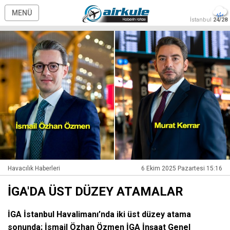
MENÜ
İstanbul
24/28
Havacılık Haberleri
6 Ekim 2025 Pazartesi 15:16
İGA'DA ÜST DÜZEY ATAMALAR
İGA İstanbul Havalimanı’nda iki üst düzey atama
sonunda; İsmail Özhan Özmen İGA İnşaat Genel