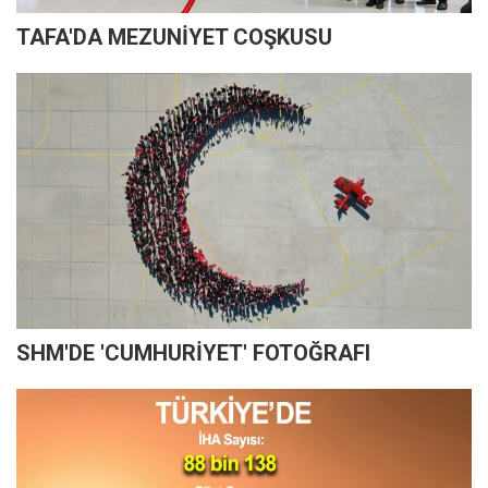
TAFA'DA MEZUNİYET COŞKUSU
SHM'DE 'CUMHURİYET' FOTOĞRAFI