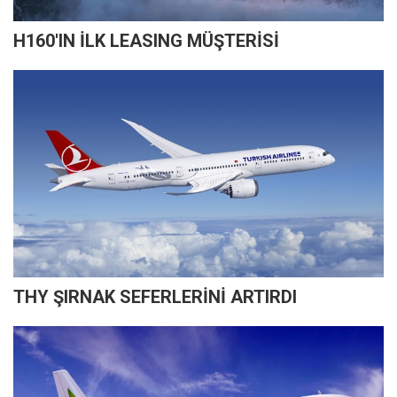
H160'IN İLK LEASING MÜŞTERİSİ
THY ŞIRNAK SEFERLERİNİ ARTIRDI