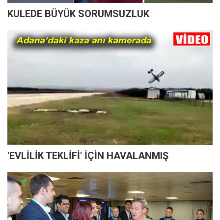
KULEDE BÜYÜK SORUMSUZLUK
'EVLİLİK TEKLİFİ' İÇİN HAVALANMIŞ