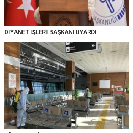
DİYANET İŞLERİ BAŞKANI UYARDI