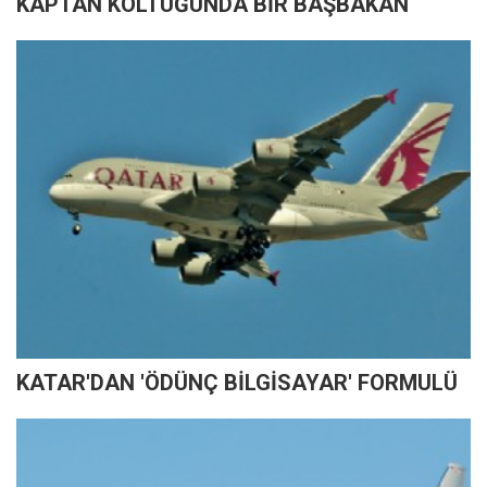
KAPTAN KOLTUĞUNDA BİR BAŞBAKAN
KATAR'DAN 'ÖDÜNÇ BİLGİSAYAR' FORMULÜ