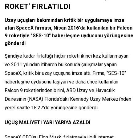
ROKET' FIRLATILDI
Uzay uçuşları bakımından kritik bir uygulamaya imza
atan SpaceX firması, Nisan 2016'da kullanılan bir Falcon
9 roketiyle "SES-10" haberleşme uydusunu yörüngesine
gönderdi
Şimdiye kadar fırlattığı hiçbir roketi ikinci kez kullanmayan
ve 2011 yılından itibaren bu konuda çalışmalar yapan
SpaceX, kritik bir uzay uçuşuna imza attı. Firma, "SES-10"
haberleşme uydusunu taşıyan ve daha önce kullanılan
Falcon 9 roketlerinden birini, ABD Uzay ve Havacılık
Dairesinin (NASA) Florida'daki Kennedy Uzay Merkezi'nden
yerel saatle 18.27'de yörüngesine gönderdi.
UÇUŞ MALİYETİ YARI YARIYA AZALDI
SpaceX CEO'su Elon Musk, fırlatmayla ilgili internet