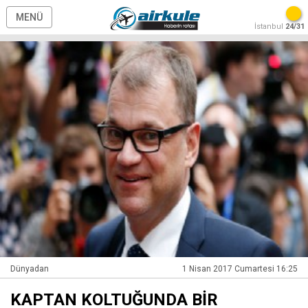
MENÜ
İstanbul
24/31
Dünyadan
1 Nisan 2017 Cumartesi 16:25
KAPTAN KOLTUĞUNDA BİR