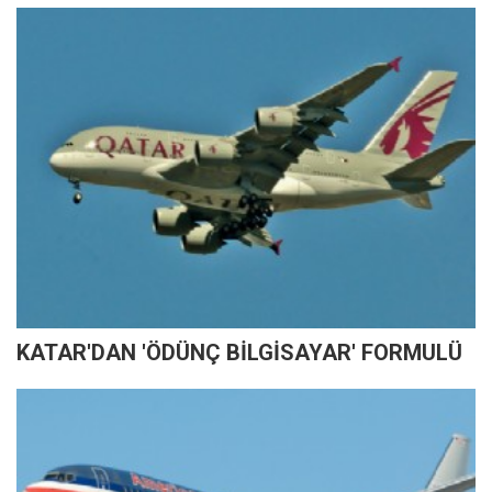
KATAR'DAN 'ÖDÜNÇ BİLGİSAYAR' FORMULÜ