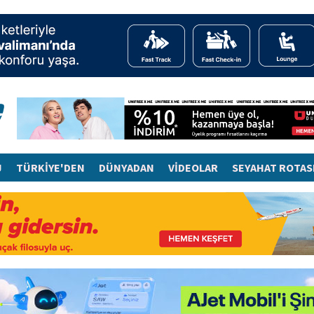
J
TÜRKİYE'DEN
DÜNYADAN
VİDEOLAR
SEYAHAT ROTAS