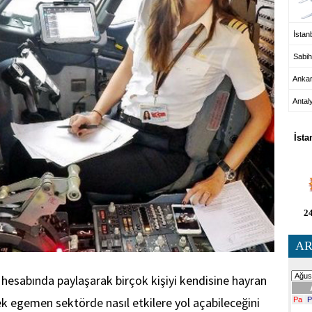
İstanb
Sabih
Anka
Antal
HA
İsta
24
AR
hesabında paylaşarak birçok kişiyi kendisine hayran
ek egemen sektörde nasıl etkilere yol açabileceğini