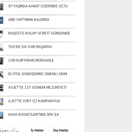
97 YAŞINDA KANAT ÜZERİNDE UÇTU
ABD YAPTIRIMI KALDIRDI
BAŞÜSTÜ DOLAP ÜCRETİ GÜNDEMDE
TGS'DE İLK YARI BAŞARISI
CAN KURTARAN MÜDAHALE
DİJİTAL DÖNÜŞÜMDE ÖNEMLİ ADIM
AYJET'TE 137. DÖNEM MEZUNİYETİ
AJET'TE YURT İÇİ KAMPANYASI
HAVA KUVVETLERİ'NDE BİR İLK
UŞ BİLGİLERİ
İç Hatlar
Dış Hatlar