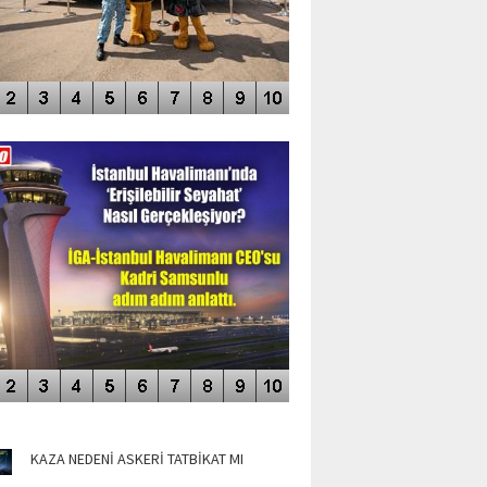
DEO GALERİ
LERİN AŞILDIĞI HAVALİMANI
NÜN MANŞETLERİ
KAZA NEDENİ ASKERİ TATBİKAT MI