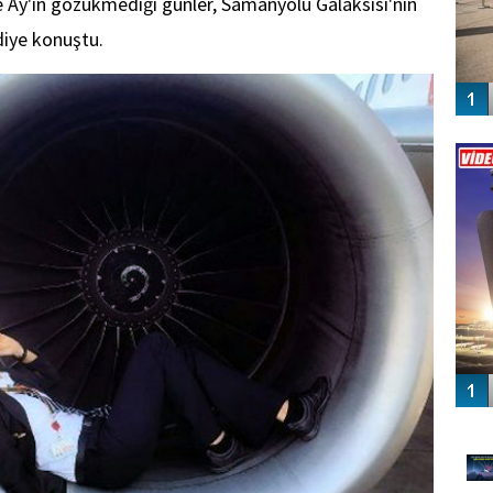
le Ay'ın gözükmediği günler, Samanyolu Galaksisi'nin
iye konuştu.
Vİ
ENGEL
GÜ