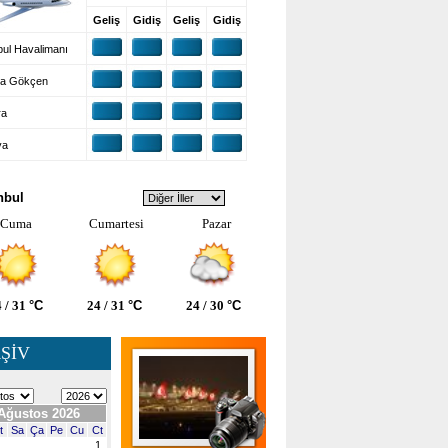
Geliş
Gidiş
Geliş
Gidiş
ul Havalimanı
a Gökçen
ra
ya
VA DURUMU
nbul
Cuma
Cumartesi
Pazar
 / 31
°C
24 / 31
°C
24 / 30
°C
ŞİV