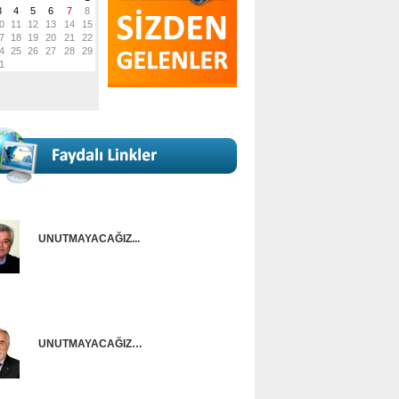
UNUTMAYACAĞIZ...
Onur Güntürkün
UNUTMAYACAĞIZ…
Ünal Başusta