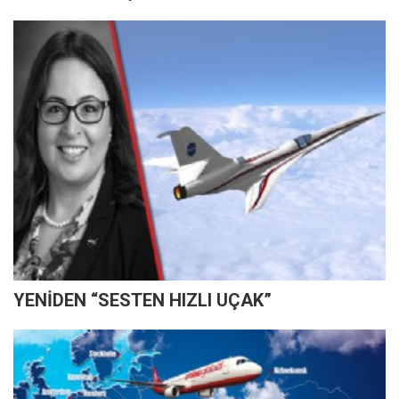
YENİDEN “SESTEN HIZLI UÇAK”