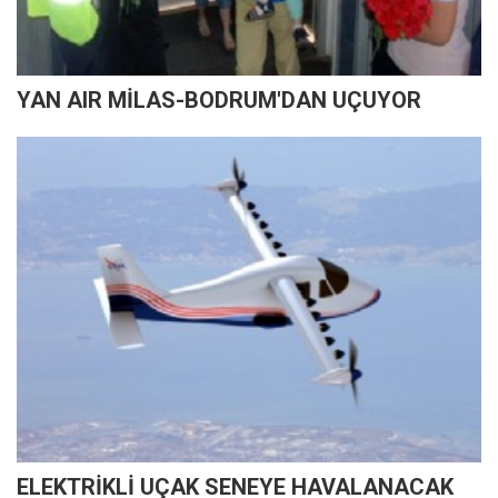
YAN AIR MİLAS-BODRUM'DAN UÇUYOR
ELEKTRİKLİ UÇAK SENEYE HAVALANACAK