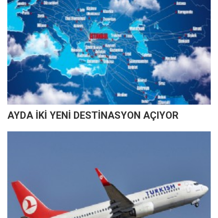
AYDA İKİ YENİ DESTİNASYON AÇIYOR