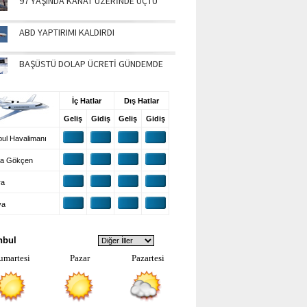
97 YAŞINDA KANAT ÜZERİNDE UÇTU
ABD YAPTIRIMI KALDIRDI
BAŞÜSTÜ DOLAP ÜCRETİ GÜNDEMDE
UŞ BİLGİLERİ
İç Hatlar
Dış Hatlar
Geliş
Gidiş
Geliş
Gidiş
ul Havalimanı
a Gökçen
ra
ya
VA DURUMU
nbul
umartesi
Pazar
Pazartesi