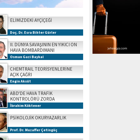
ELİMİZDEKİ AYÇİÇEĞİ
Doç. Dr. Esra Bihter Gürler
II. DÜNYA SAVAŞININ EN YIKICI ON
HAVA BOMBARDIMANI
Osman Gazi Baykal
CHEMTRAIL TEORİSYENLERİNE
AÇIK ÇAĞRI
Engin Aksüt
ABD'DE HAVA TRAFİK
KONTROLÖRÜ ZORDA
İbrahim Köktener
PSİKOLOJİK OKURYAZARLIK
Prof. Dr. Muzaffer Çetingüç