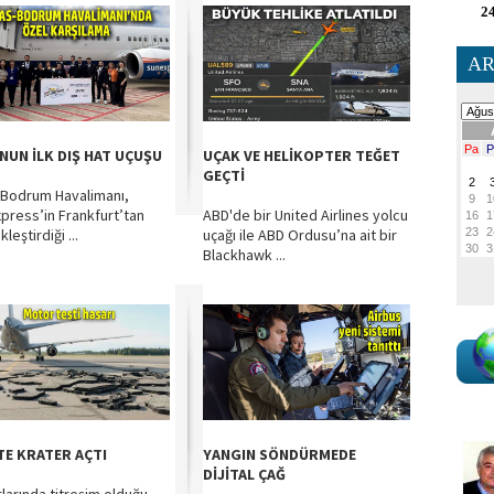
24
AR
NUN İLK DIŞ HAT UÇUŞU
UÇAK VE HELİKOPTER TEĞET
GEÇTİ
-Bodrum Havalimanı,
press’in Frankfurt’tan
ABD'de bir United Airlines yolcu
leştirdiği ...
uçağı ile ABD Ordusu’na ait bir
Blackhawk ...
TE KRATER AÇTI
YANGIN SÖNDÜRMEDE
DİJİTAL ÇAĞ