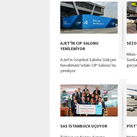
AJET'İN CIP SALONU
SEZO
YENİLENİYOR
Milas
AJet'in İstanbul Sabiha Gökçen
SunEx
Havalimanı’ndaki CIP Salonu’nu
gerçek
yeniliyor
SAS İSTANBUL'A UÇUYOR
PİST