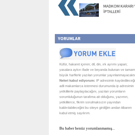
MADKOM KARARI 
İPTALLERİ
YORUMLAR
Küfür, hakaret içeren; dil, din, ırk ayrımı yapan;
yasalara aykırı ifade ve beyanda bulunan ve tamam
büyük harflerle yazılan yorumlar yayınlanmayacaktı
Neleri kabul ediyorum:
IP adresimin kaydedileceği
adli makamlarca istenmesi durumunda ip adresimin
yetkililerle paylaşılacağını, yazılan yorumların
sorumluluğunun tarafıma ait olduğunu, yazımın,
yetkililerce, fikrim sorulmaksızın yayından
kaldırılabileceğini bu siteye girdiğim andan itibaren
kabul etmiş sayılırım.
Bu haber henüz yorumlanmamış...