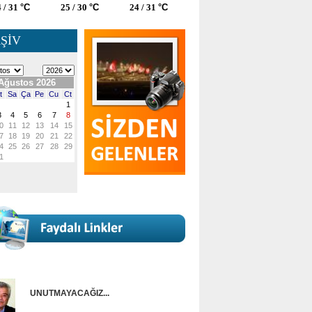
 / 31
°C
25 / 30
°C
24 / 31
°C
ŞİV
UNUTMAYACAĞIZ...