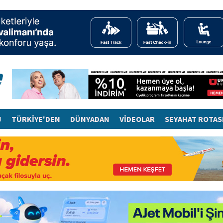
J
TÜRKİYE'DEN
DÜNYADAN
VİDEOLAR
SEYAHAT ROTAS