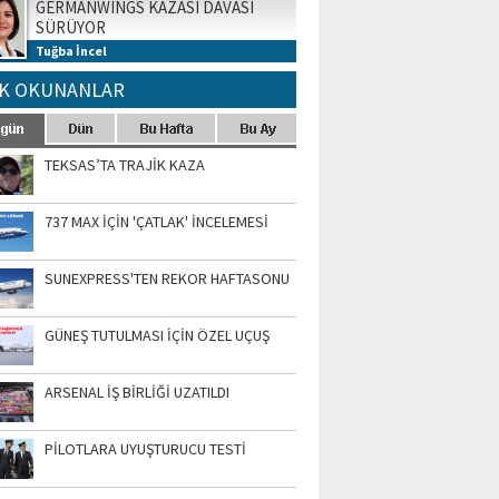
GERMANWINGS KAZASI DAVASI
SÜRÜYOR
Tuğba İncel
K OKUNANLAR
TEKSAS’TA TRAJİK KAZA
737 MAX İÇİN 'ÇATLAK' İNCELEMESİ
SUNEXPRESS'TEN REKOR HAFTASONU
GÜNEŞ TUTULMASI İÇİN ÖZEL UÇUŞ
ARSENAL İŞ BİRLİĞİ UZATILDI
PİLOTLARA UYUŞTURUCU TESTİ