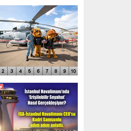
TO GALERİ
APUR AIRSHOW-2020
DEO GALERİ
LERİN AŞILDIĞI HAVALİMANI