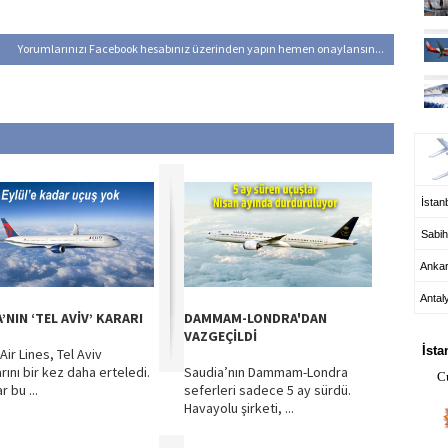
Yorumlarınızı Facebook hesabınız üzerinden yapın hemen onaylansın...
UÇ
İstanb
Sabih
Anka
Antal
’NIN ‘TEL AVİV’ KARARI
DAMMAM-LONDRA'DAN
HA
VAZGEÇİLDİ
İsta
Air Lines, Tel Aviv
rını bir kez daha erteledi.
Saudia’nın Dammam-Londra
C
r bu ...
seferleri sadece 5 ay sürdü.
Havayolu şirketi, ...