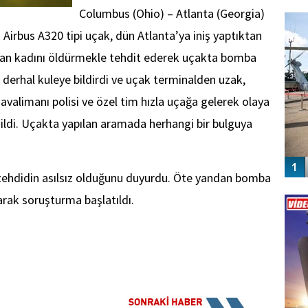
FO
Columbus (Ohio) – Atlanta (Georgia)
SİNG
t Airbus A320 tipi uçak, dün Atlanta’ya iniş yaptıktan
ran kadını öldürmekle tehdit ederek uçakta bomba
 derhal kuleye bildirdi ve uçak terminalden uzak,
 Havalimanı polisi ve özel tim hızla uçağa gelerek olaya
ildi. Uçakta yapılan aramada herhangi bir bulguya
 tehdidin asılsız olduğunu duyurdu. Öte yandan bomba
Vİ
arak soruşturma başlatıldı.
ENGEL