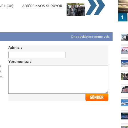
VE UÇUŞ
ABD’DE KAOS SÜRÜYOR
GÜ
Onay bekleyen yorum yok.
ı
r.
ni,