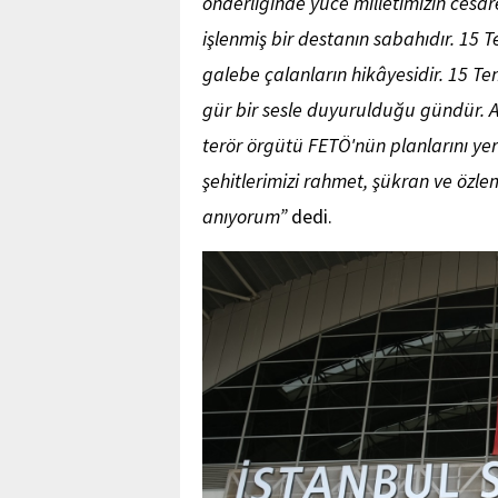
önderliğinde yüce milletimizin cesare
işlenmiş bir destanın sabahıdır. 1
galebe çalanların hikâyesidir. 15 
gür bir sesle duyurulduğu gündür. A
terör örgütü FETÖ'nün planlarını yer
şehitlerimizi rahmet, şükran ve özle
anıyorum”
dedi.