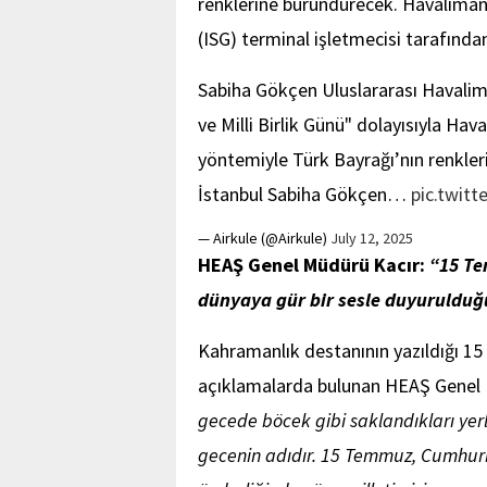
renklerine büründürecek. Havaliman
(ISG) terminal işletmecisi tarafından
Sabiha Gökçen Uluslararası Haval
ve Milli Birlik Günü" dolayısıyla Hav
yöntemiyle Türk Bayrağı’nın renkle
İstanbul Sabiha Gökçen…
pic.twit
— Airkule (@Airkule)
July 12, 2025
HEAŞ Genel Müdürü Kacır:
“15 Te
dünyaya gür bir sesle duyuruldu
Kahramanlık destanının yazıldığı 1
açıklamalarda bulunan HEAŞ Genel 
gecede böcek gibi saklandıkları yerl
gecenin adıdır. 15 Temmuz, Cumhur