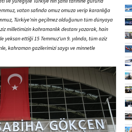
ti ve yüreğiyle Türkiye'nin şanlı tarihine gururla
5 Temmuz, vatan safında omuz omuza verip karanlığa
Temmuz, Türkiye'nin geçilmez olduğunun tüm dünyaya
ziz milletimizin kahramanlık destanı yazarak, hain
le yeksan ettiği 15 Temmuz'un 9. yılında, tüm aziz
mle, kahraman gazilerimizi saygı ve minnetle