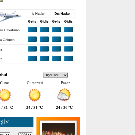
UŞ BİLGİLERİ
İç Hatlar
Dış Hatlar
Geliş
Gidiş
Geliş
Gidiş
ul Havalimanı
a Gökçen
ra
ya
VA DURUMU
nbul
Cuma
Cumartesi
Pazar
 / 31
°C
24 / 31
°C
24 / 30
°C
ŞİV