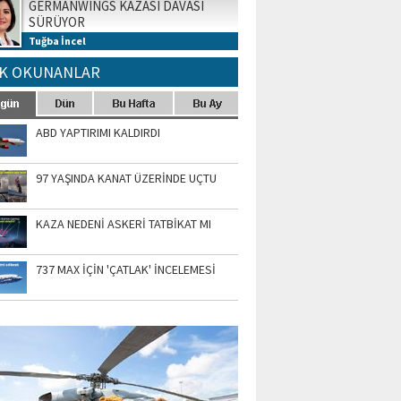
GERMANWINGS KAZASI DAVASI
SÜRÜYOR
Tuğba İncel
K OKUNANLAR
ABD YAPTIRIMI KALDIRDI
97 YAŞINDA KANAT ÜZERİNDE UÇTU
KAZA NEDENİ ASKERİ TATBİKAT MI
737 MAX İÇİN 'ÇATLAK' İNCELEMESİ
TO GALERİ
APUR AIRSHOW-2020