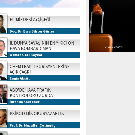
ELİMİZDEKİ AYÇİÇEĞİ
Doç. Dr. Esra Bihter Gürler
II. DÜNYA SAVAŞININ EN YIKICI ON
HAVA BOMBARDIMANI
Osman Gazi Baykal
CHEMTRAIL TEORİSYENLERİNE
AÇIK ÇAĞRI
Engin Aksüt
ABD'DE HAVA TRAFİK
KONTROLÖRÜ ZORDA
İbrahim Köktener
PSİKOLOJİK OKURYAZARLIK
Prof. Dr. Muzaffer Çetingüç