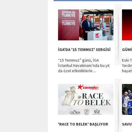
İGA'DA '15 TEMMUZ' SERGİSİ
GÜMÜ
“15 Temmuz” günü, İGA
Eski 
İstanbul Havalimanı’nda bu yıl
Yardı
da özel etkinliklerle ...
hayat
'RACE TO BELEK' BAŞLIYOR
SAVU