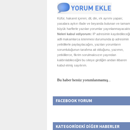
Küfür, hakaret içeren; dil, din, ırk ayrımı yapan;
yasalara aykırı ifade ve beyanda bulunan ve tamam
büyük harflerle yazılan yorumlar yayınlanmayacaktı
Neleri kabul ediyorum:
IP adresimin kaydedileceği
adli makamlarca istenmesi durumunda ip adresimin
yetkililerle paylaşılacağını, yazılan yorumların
sorumluluğunun tarafıma ait olduğunu, yazımın,
yetkililerce, fikrim sorulmaksızın yayından
kaldırılabileceğini bu siteye girdiğim andan itibaren
kabul etmiş sayılırım.
Bu haber henüz yorumlanmamış...
FACEBOOK YORUM
KATEGORİDEKİ DİĞER HABERLER