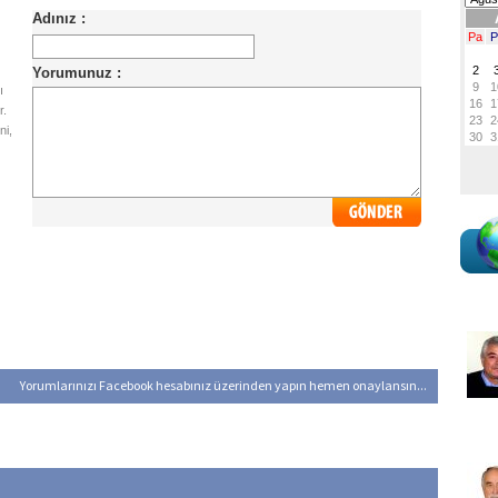
ı
r.
ni,
Yorumlarınızı Facebook hesabınız üzerinden yapın hemen onaylansın...