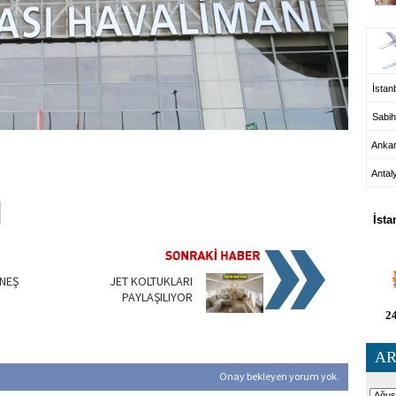
UÇ
İstanb
Sabih
Anka
Antal
HA
İsta
NEŞ
JET KOLTUKLARI
PAYLAŞILIYOR
24
AR
Onay bekleyen yorum yok.