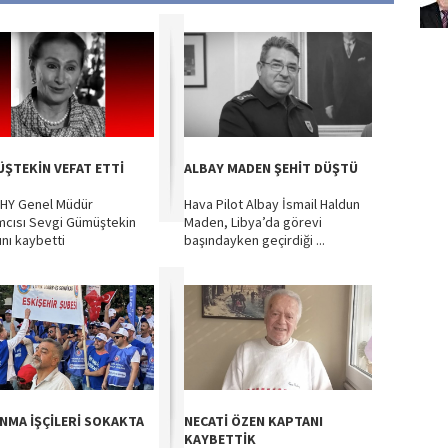
ŞTEKİN VEFAT ETTİ
ALBAY MADEN ŞEHİT DÜŞTÜ
THY Genel Müdür
Hava Pilot Albay İsmail Haldun
mcısı Sevgi Gümüştekin
Maden, Libya’da görevi
ını kaybetti
başındayken geçirdiği ...
NMA İŞÇİLERİ SOKAKTA
NECATİ ÖZEN KAPTANI
KAYBETTİK