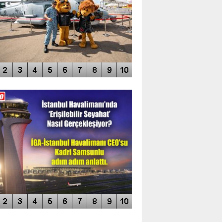
DEO GALERİ
LERİN AŞILDIĞI HAVALİMANI
NÜN MANŞETLERİ