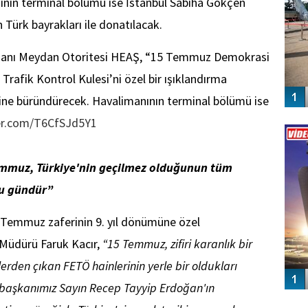
ının terminal bölümü ise İstanbul Sabiha Gökçen
 Türk bayrakları ile donatılacak.
imanı Meydan Otoritesi HEAŞ, “15 Temmuz Demokrasi
a Trafik Kontrol Kulesi’ni özel bir ışıklandırma
rine büründürecek. Havalimanının terminal bölümü ise
Vİ
ter.com/T6CfSJd5Y1
ENGEL
mmuz, Türkiye'nin geçilmez olduğunun tüm
ğu gündür”
5 Temmuz zaferinin 9. yıl dönümüne özel
Müdürü Faruk Kacır,
“15 Temmuz, zifiri karanlık bir
erden çıkan FETÖ hainlerinin yerle bir oldukları
başkanımız Sayın Recep Tayyip Erdoğan'ın
GÜ