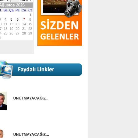
UNUTMAYACAĞIZ...
Onur Güntürkün
UNUTMAYACAĞIZ…