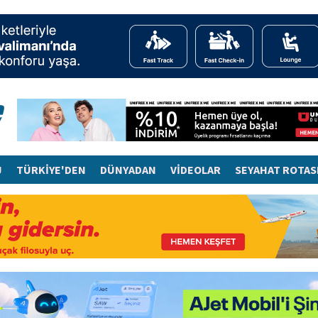
J
TÜRKİYE'DEN
DÜNYADAN
VİDEOLAR
SEYAHAT ROTAS