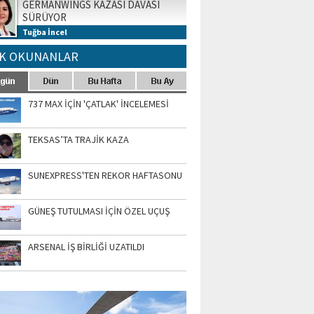
GERMANWINGS KAZASI DAVASI
SÜRÜYOR
Tuğba İncel
K OKUNANLAR
737 MAX İÇİN 'ÇATLAK' İNCELEMESİ
TEKSAS’TA TRAJİK KAZA
SUNEXPRESS'TEN REKOR HAFTASONU
GÜNEŞ TUTULMASI İÇİN ÖZEL UÇUŞ
ARSENAL İŞ BİRLİĞİ UZATILDI
TO GALERİ
APUR AIRSHOW-2020