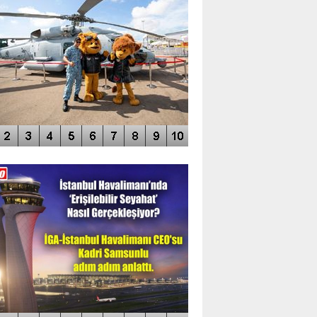
DEO GALERİ
LERİN AŞILDIĞI HAVALİMANI