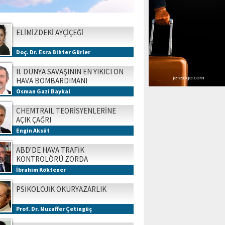
ELİMİZDEKİ AYÇİÇEĞİ
Doç. Dr. Esra Bihter Gürler
II. DÜNYA SAVAŞININ EN YIKICI ON
HAVA BOMBARDIMANI
Osman Gazi Baykal
CHEMTRAIL TEORİSYENLERİNE
AÇIK ÇAĞRI
Engin Aksüt
ABD'DE HAVA TRAFİK
KONTROLÖRÜ ZORDA
İbrahim Köktener
PSİKOLOJİK OKURYAZARLIK
Prof. Dr. Muzaffer Çetingüç