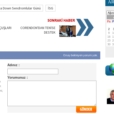
AR
ya Down Sendromlular Günü
İSG
ÇUŞLARI
CORENDON'DAN TENİSE
DESTEK
Onay bekleyen yorum yok.
ı
r.
ni,