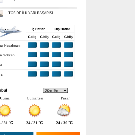
TGS'DE İLK YARI BAŞARISI
UŞ BİLGİLERİ
İç Hatlar
Dış Hatlar
Geliş
Gidiş
Geliş
Gidiş
ul Havalimanı
a Gökçen
ra
ya
VA DURUMU
nbul
Cuma
Cumartesi
Pazar
 / 31
°C
24 / 31
°C
24 / 30
°C