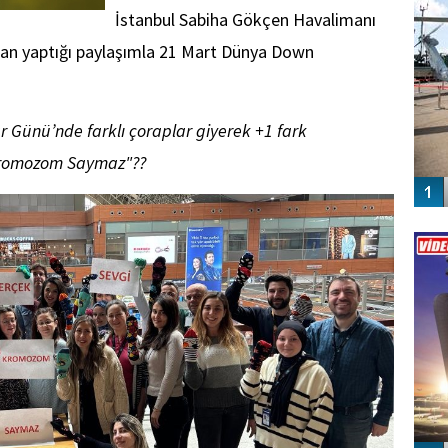
İstanbul Sabiha Gökçen Havalimanı
dan yaptığı paylaşımla 21 Mart Dünya Down
Günü’nde farklı çoraplar giyerek +1 fark
 Kromozom Saymaz"??
Vİ
ENGEL