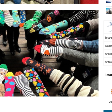
UÇ
İstanb
Sabih
Anka
Antal
HA
İsta
24