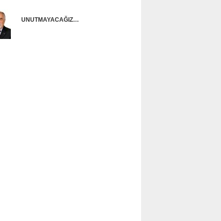
UNUTMAYACAĞIZ…
Ünal Başusta