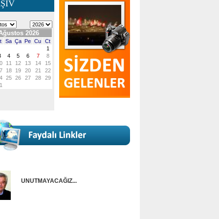
ŞİV
UNUTMAYACAĞIZ...
Onur Güntürkün