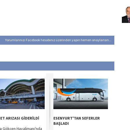
Yorumlarınızı Facebook hesabınız üzerinden yapın hemen onaylansın...
ET ARIZASI GİDERİLDİ
ESENYURT'TAN SEFERLER
BAŞLADI
a Gökçen Havalimanı'nda