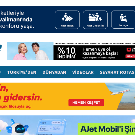
J
TÜRKİYE'DEN
DÜNYADAN
VİDEOLAR
SEYAHAT ROTAS