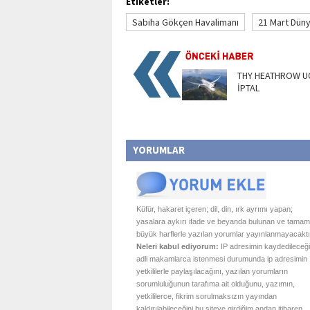
Etiketler:
Sabiha Gökçen Havalimanı
21 Mart Dün
THY HEATHROW U
İPTAL
YORUMLAR
Küfür, hakaret içeren; dil, din, ırk ayrımı yapan;
yasalara aykırı ifade ve beyanda bulunan ve tamam
büyük harflerle yazılan yorumlar yayınlanmayacaktı
Neleri kabul ediyorum:
IP adresimin kaydedileceği
adli makamlarca istenmesi durumunda ip adresimin
yetkililerle paylaşılacağını, yazılan yorumların
sorumluluğunun tarafıma ait olduğunu, yazımın,
yetkililerce, fikrim sorulmaksızın yayından
kaldırılabileceğini bu siteye girdiğim andan itibaren