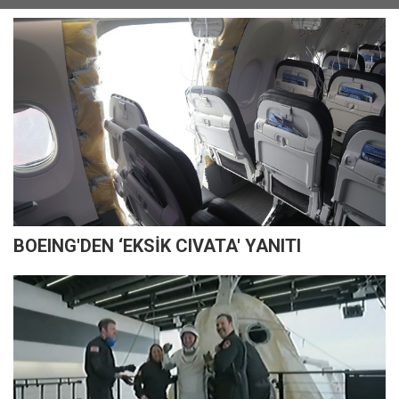
BOEING'DEN ‘EKSİK CIVATA' YANITI