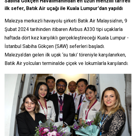
Sabiha Gökçen Havalimanından en uzun menzilli tarifeli
ilk sefer, Batık Air uçağı ile Kuala Lumpur'dan yapıldı
Malezya merkezli havayolu şirketi Batik Air Malaysia’nın, 9
Şubat 2024 tarihinden itibaren Airbus A330 tipi uçaklarla
haftada dört kez karşılıklı gerçekleştireceği Kuala Lumpur -
İstanbul Sabiha Gökçen (SAW) seferleri başladı.
Malezya’dan gelen ilk uçak ‘su takı’ töreniyle karşılanırken,
Batik Air yolcuları terminalde çiçek ve lokumlarla karşılandı.