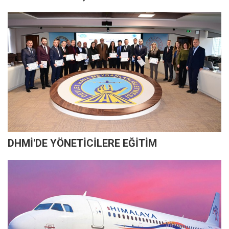
DHMİ'DE YÖNETİCİLERE EĞİTİM