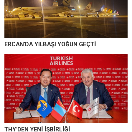
ERCAN'DA YILBAŞI YOĞUN GEÇTİ
THY'DEN YENİ İŞBİRLİĞİ