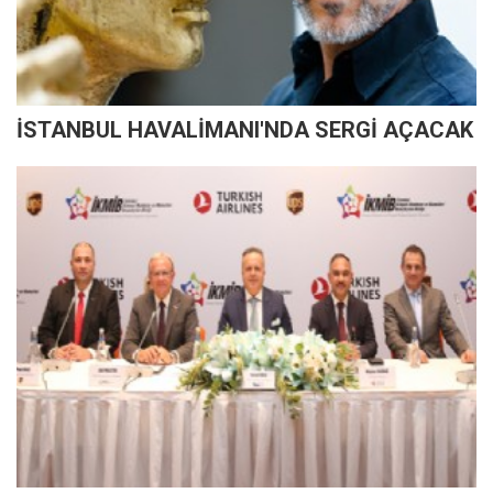
İSTANBUL HAVALİMANI'NDA SERGİ AÇACAK