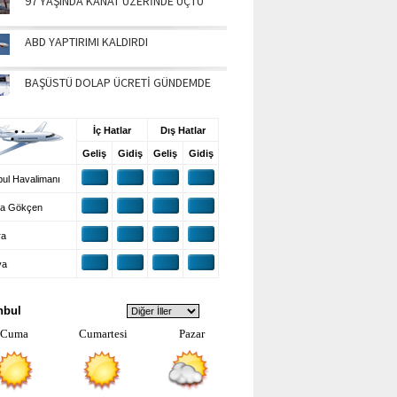
97 YAŞINDA KANAT ÜZERİNDE UÇTU
ABD YAPTIRIMI KALDIRDI
BAŞÜSTÜ DOLAP ÜCRETİ GÜNDEMDE
UŞ BİLGİLERİ
İç Hatlar
Dış Hatlar
Geliş
Gidiş
Geliş
Gidiş
ul Havalimanı
a Gökçen
ra
ya
VA DURUMU
nbul
Cuma
Cumartesi
Pazar