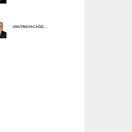
Onur Güntürkün
UNUTMAYACAĞIZ…
Ünal Başusta