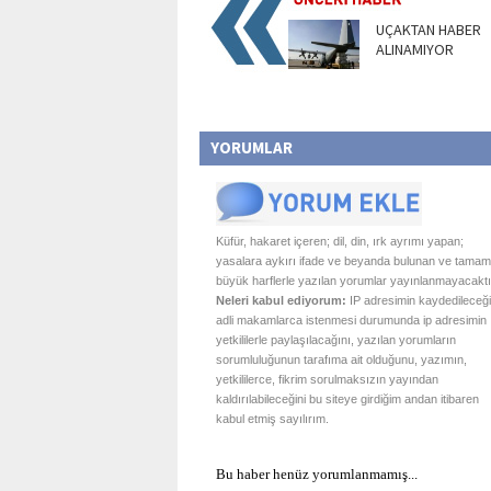
UÇAKTAN HABER
ALINAMIYOR
YORUMLAR
Küfür, hakaret içeren; dil, din, ırk ayrımı yapan;
yasalara aykırı ifade ve beyanda bulunan ve tamam
büyük harflerle yazılan yorumlar yayınlanmayacaktı
Neleri kabul ediyorum:
IP adresimin kaydedileceği
adli makamlarca istenmesi durumunda ip adresimin
yetkililerle paylaşılacağını, yazılan yorumların
sorumluluğunun tarafıma ait olduğunu, yazımın,
yetkililerce, fikrim sorulmaksızın yayından
kaldırılabileceğini bu siteye girdiğim andan itibaren
kabul etmiş sayılırım.
Bu haber henüz yorumlanmamış...