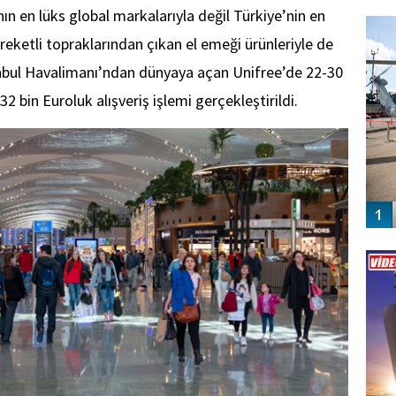
FO
ın en lüks global markalarıyla değil Türkiye’nin en
SİNG
reketli topraklarından çıkan el emeği ürünleriyle de
nbul Havalimanı’ndan dünyaya açan Unifree’de 22-30
2 bin Euroluk alışveriş işlemi gerçekleştirildi.
Vİ
ENGEL