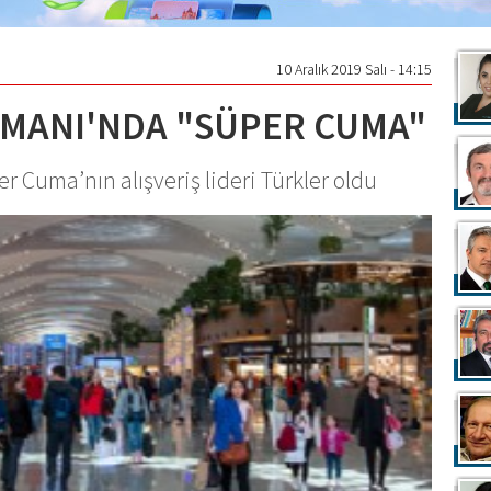
10 Aralık 2019 Salı - 14:15
İMANI'NDA "SÜPER CUMA"
 Cuma’nın alışveriş lideri Türkler oldu