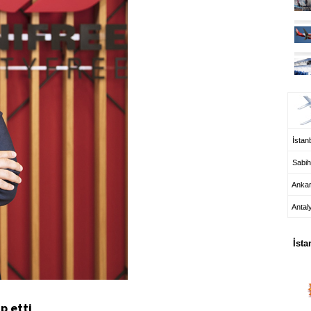
UÇ
İstanb
Sabih
Anka
Antal
HA
İsta
ip etti