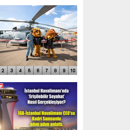
TO GALERİ
APUR AIRSHOW-2020
DEO GALERİ
LERİN AŞILDIĞI HAVALİMANI