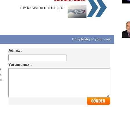
THY KASIM'DA DOLU UÇTU
Onay bekleyen yorum yok.
ı
r.
ni,