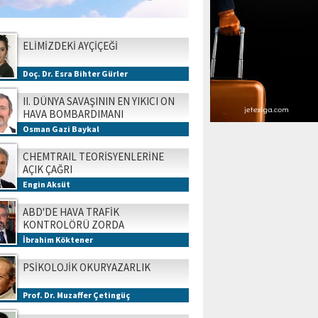
ELİMİZDEKİ AYÇİÇEĞİ
Doç. Dr. Esra Bihter Gürler
II. DÜNYA SAVAŞININ EN YIKICI ON
HAVA BOMBARDIMANI
Osman Gazi Baykal
CHEMTRAIL TEORİSYENLERİNE
AÇIK ÇAĞRI
Engin Aksüt
ABD'DE HAVA TRAFİK
KONTROLÖRÜ ZORDA
İbrahim Köktener
PSİKOLOJİK OKURYAZARLIK
Prof. Dr. Muzaffer Çetingüç