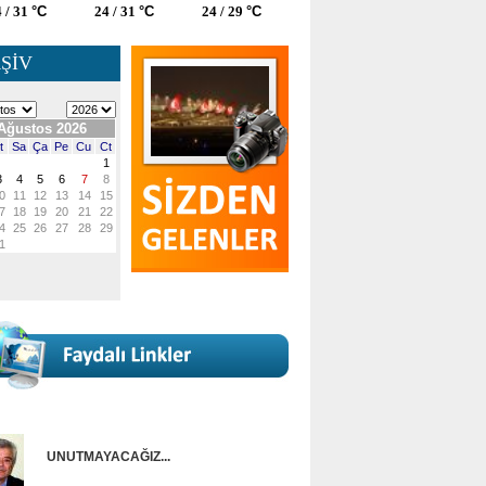
 / 31
°C
24 / 31
°C
24 / 29
°C
ŞİV
UNUTMAYACAĞIZ...