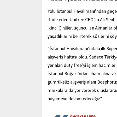
Yolu İstanbul Havalimanı’ndan geçen k
ifade eden Unifree CEO’su Ali Şenher
ikinci Çinliler, üçüncü ise Almanlar 
yaşadıklarını belirterek sözlerini şö
“İstanbul Havalimanı’ndaki ilk Süper
alışveriş haftası oldu. Sadece Türki
yer alan duty free’yi işlem hacimle
İstanbul Boğazı’ndan ilham alınara
gümrüksüz alışveriş alanı Bosphorus
markalara da yer vererek uluslararası
büyümeye devam edeceğiz”