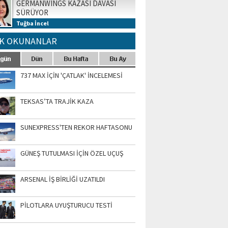
GERMANWINGS KAZASI DAVASI
SÜRÜYOR
Tuğba İncel
K OKUNANLAR
737 MAX İÇİN 'ÇATLAK' İNCELEMESİ
TEKSAS’TA TRAJİK KAZA
SUNEXPRESS'TEN REKOR HAFTASONU
GÜNEŞ TUTULMASI İÇİN ÖZEL UÇUŞ
ARSENAL İŞ BİRLİĞİ UZATILDI
PİLOTLARA UYUŞTURUCU TESTİ