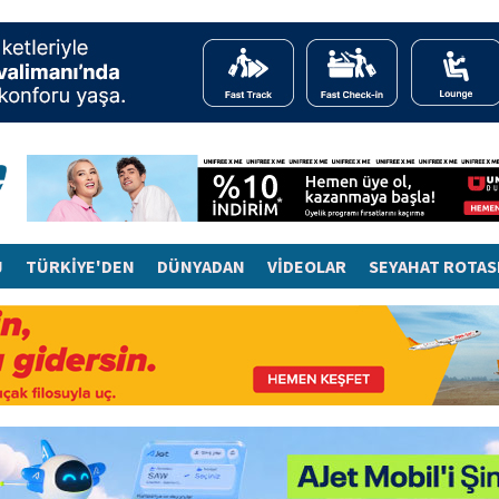
J
TÜRKİYE'DEN
DÜNYADAN
VİDEOLAR
SEYAHAT ROTAS