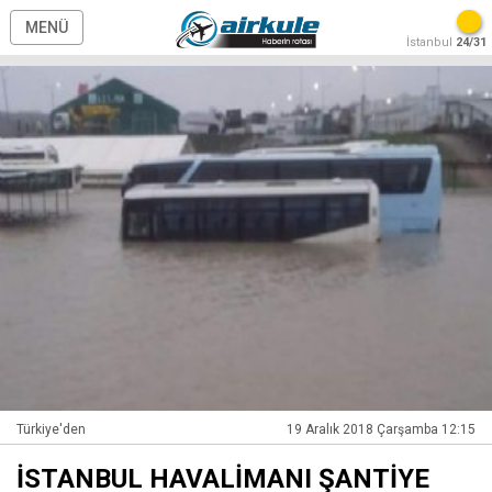
MENÜ
İstanbul
24/31
Türkiye'den
19 Aralık 2018 Çarşamba 12:15
İSTANBUL HAVALİMANI ŞANTİYE