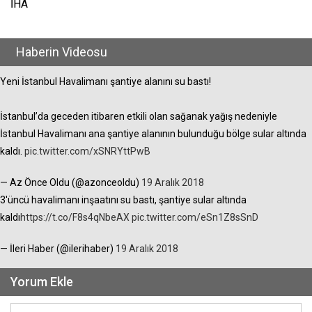
İHA
Haberin Videosu
Yeni İstanbul Havalimanı şantiye alanını su bastı!
İstanbul’da geceden itibaren etkili olan sağanak yağış nedeniyle
İstanbul Havalimanı ana şantiye alanının bulunduğu bölge sular altında
kaldı.
pic.twitter.com/xSNRYttPwB
— Az Önce Oldu (@azonceoldu)
19 Aralık 2018
3'üncü havalimanı inşaatını su bastı, şantiye sular altında
kaldı
https://t.co/F8s4qNbeAX
pic.twitter.com/eSn1Z8sSnD
— İleri Haber (@ilerihaber)
19 Aralık 2018
Yorum Ekle