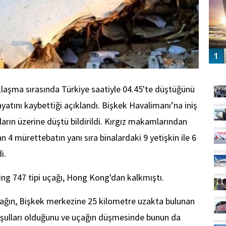
GÜ
aklaşma sırasında Türkiye saatiyle 04.45'te düştüğünü
ayatını kaybettiği açıklandı. Bişkek Havalimanı’na iniş
arın üzerine düştü bildirildi. Kırgız makamlarından
an 4 mürettebatın yanı sıra binalardaki 9 yetişkin ile 6
i.
ing 747 tipi uçağı, Hong Kong'dan kalkmıştı.
uçağın, Bişkek merkezine 25 kilometre uzakta bulunan
şulları olduğunu ve uçağın düşmesinde bunun da