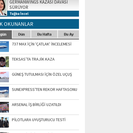
GERMANWINGS KAZASI DAVASI
SÜRÜYOR
Tuğba İncel
K OKUNANLAR
737 MAX İÇİN 'ÇATLAK' İNCELEMESİ
TEKSAS’TA TRAJİK KAZA
GÜNEŞ TUTULMASI İÇİN ÖZEL UÇUŞ
SUNEXPRESS'TEN REKOR HAFTASONU
ARSENAL İŞ BİRLİĞİ UZATILDI
PİLOTLARA UYUŞTURUCU TESTİ