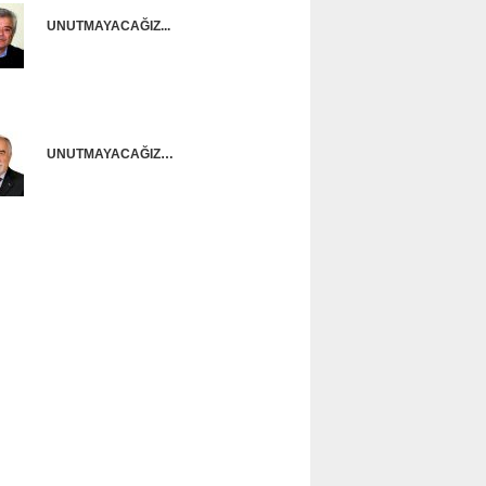
UNUTMAYACAĞIZ...
Onur Güntürkün
UNUTMAYACAĞIZ…
Ünal Başusta