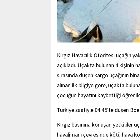
Kırgız Havacılık Otoritesi uçağın y
açıkladı. Uçakta bulunan 4 kişinin h
sırasında düşen kargo uçağının binal
alınan ilk bilgiye göre, uçakta bulun
çocuğun hayatını kaybettiği öğrenild
Türkiye saatiyle 04.45'te düşen Boe
Kırgız basınına konuşan yetkililer 
havalimanı çevresinde kötü hava ko