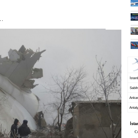
r…
UÇ
İstanb
Sabih
Anka
Antal
HA
İsta
C