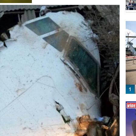
FO
SİNG
Vİ
ENGEL