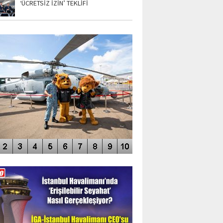
‘ÜCRETSİZ İZİN’ TEKLİFİ
TO GALERİ
APUR AIRSHOW-2020
DEO GALERİ
LERİN AŞILDIĞI HAVALİMANI