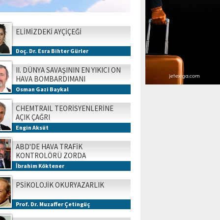
ELİMİZDEKİ AYÇİÇEĞİ
Doç. Dr. Esra Bihter Gürler
II. DÜNYA SAVAŞININ EN YIKICI ON
HAVA BOMBARDIMANI
Osman Gazi Baykal
CHEMTRAIL TEORİSYENLERİNE
AÇIK ÇAĞRI
Engin Aksüt
ABD'DE HAVA TRAFİK
KONTROLÖRÜ ZORDA
İbrahim Köktener
PSİKOLOJİK OKURYAZARLIK
Prof. Dr. Muzaffer Çetingüç