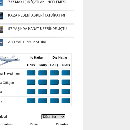
737 MAX İÇİN 'ÇATLAK' İNCELEMESİ
KAZA NEDENİ ASKERİ TATBİKAT MI
97 YAŞINDA KANAT ÜZERİNDE UÇTU
ABD YAPTIRIMI KALDIRDI
UŞ BİLGİLERİ
İç Hatlar
Dış Hatlar
Geliş
Gidiş
Geliş
Gidiş
ul Havalimanı
a Gökçen
ra
ya
VA DURUMU
nbul
umartesi
Pazar
Pazartesi