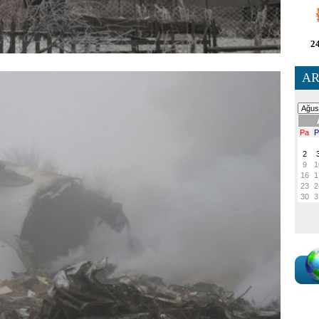
24
AR