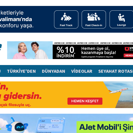
J
TÜRKİYE'DEN
DÜNYADAN
VİDEOLAR
SEYAHAT ROTAS