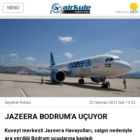
MENÜ
İstanbul
24/31
Seyahat Rotası
22 Haziran 2021 Salı 19:22
JAZEERA BODRUM'A UÇUYOR
Kuveyt merkezli Jazeera Havayolları, salgın nedeniyle
ara verdiği Bodrum uçuşlarına başladı