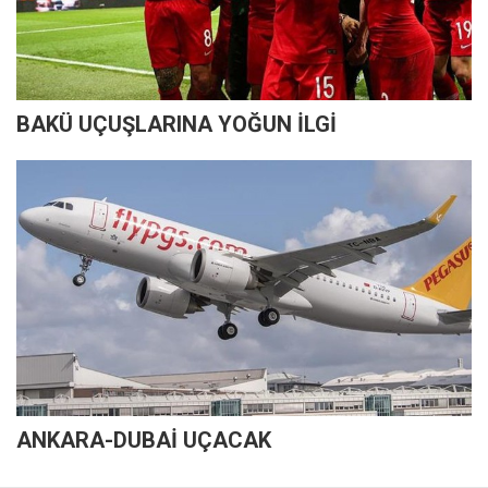
BAKÜ UÇUŞLARINA YOĞUN İLGİ
ANKARA-DUBAİ UÇACAK