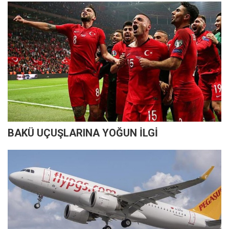
BAKÜ UÇUŞLARINA YOĞUN İLGİ