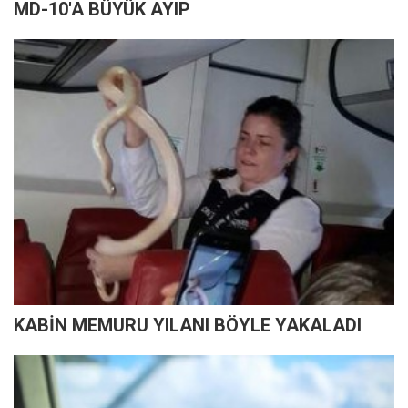
MD-10'A BÜYÜK AYIP
KABİN MEMURU YILANI BÖYLE YAKALADI