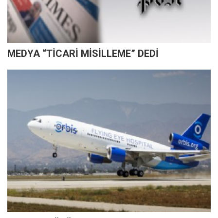
MEDYA “TİCARİ MİSİLLEME” DEDİ