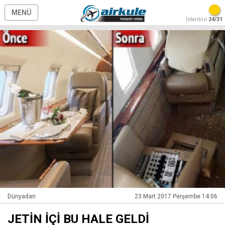
MENÜ
İstanbul
24/31
Dünyadan
23 Mart 2017 Perşembe 14:06
JETİN İÇİ BU HALE GELDİ