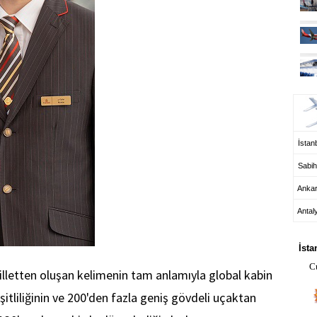
UÇ
İstanb
Sabih
Anka
Antal
HA
İsta
C
milletten oluşan kelimenin tam anlamıyla global kabin
eşitliliğinin ve 200'den fazla geniş gövdeli uçaktan