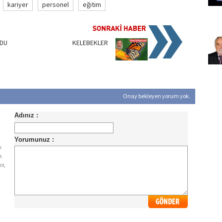
kariyer
personel
eğitim
DU
KELEBEKLER
Onay bekleyen yorum yok.
ı
r.
ni,