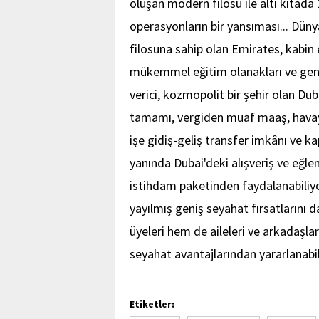
oluşan modern filosu ile altı kıtada
operasyonların bir yansıması... Dün
filosuna sahip olan Emirates, kabin e
mükemmel eğitim olanakları ve geni
verici, kozmopolit bir şehir olan Du
tamamı, vergiden muaf maaş, havayo
işe gidiş-geliş transfer imkânı ve kap
yanında Dubai'deki alışveriş ve eğlen
istihdam paketinden faydalanabiliyor
yayılmış geniş seyahat fırsatlarını
üyeleri hem de aileleri ve arkadaşla
seyahat avantajlarından yararlanabi
Etiketler: