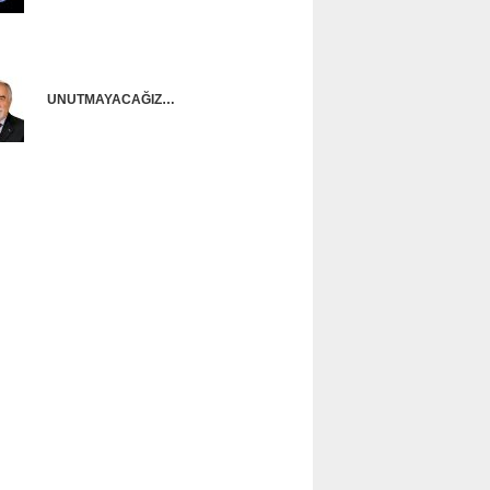
Onur Güntürkün
UNUTMAYACAĞIZ…
Ünal Başusta