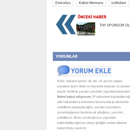
Emirates
Kabin Memuru
istihdam
THY SPONSOR OL
YORUMLAR
Küfür, hakaret içeren; dil, din, ırk ayrımı yapan;
yasalara aykırı ifade ve beyanda bulunan ve tamam
büyük harflerle yazılan yorumlar yayınlanmayacaktı
Neleri kabul ediyorum:
IP adresimin kaydedileceği
adli makamlarca istenmesi durumunda ip adresimin
yetkililerle paylaşılacağını, yazılan yorumların
sorumluluğunun tarafıma ait olduğunu, yazımın,
yetkililerce, fikrim sorulmaksızın yayından
kaldırılabileceğini bu siteye girdiğim andan itibaren
kabul etmiş sayılırım.