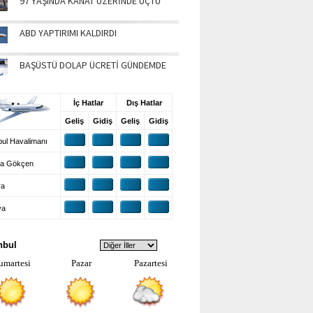
97 YAŞINDA KANAT ÜZERİNDE UÇTU
ABD YAPTIRIMI KALDIRDI
BAŞÜSTÜ DOLAP ÜCRETİ GÜNDEMDE
UŞ BİLGİLERİ
İç Hatlar
Dış Hatlar
Geliş
Gidiş
Geliş
Gidiş
ul Havalimanı
a Gökçen
ra
ya
VA DURUMU
nbul
umartesi
Pazar
Pazartesi