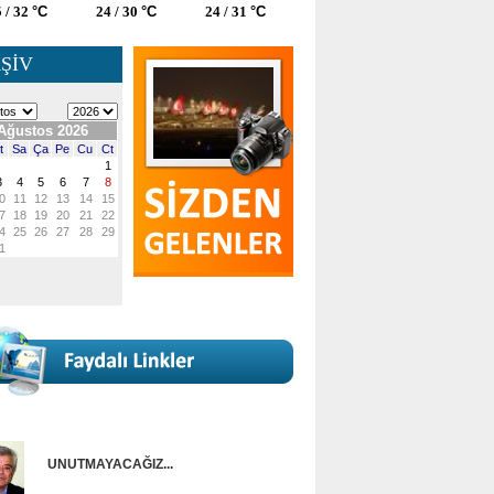
 / 32
°C
24 / 30
°C
24 / 31
°C
ŞİV
UNUTMAYACAĞIZ...