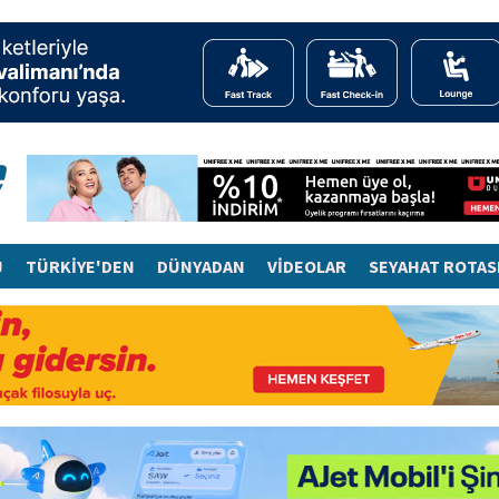
J
TÜRKİYE'DEN
DÜNYADAN
VİDEOLAR
SEYAHAT ROTAS