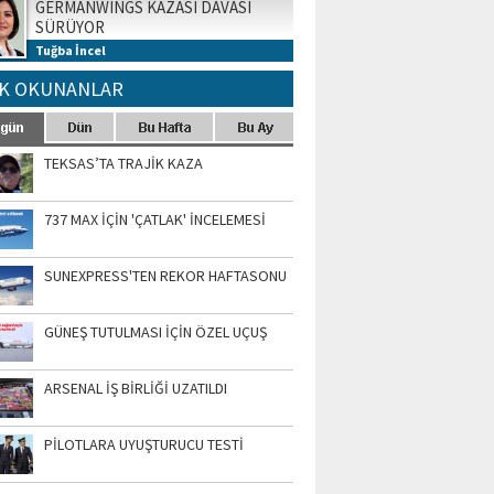
GERMANWINGS KAZASI DAVASI
SÜRÜYOR
Tuğba İncel
K OKUNANLAR
TEKSAS’TA TRAJİK KAZA
737 MAX İÇİN 'ÇATLAK' İNCELEMESİ
SUNEXPRESS'TEN REKOR HAFTASONU
GÜNEŞ TUTULMASI İÇİN ÖZEL UÇUŞ
ARSENAL İŞ BİRLİĞİ UZATILDI
PİLOTLARA UYUŞTURUCU TESTİ