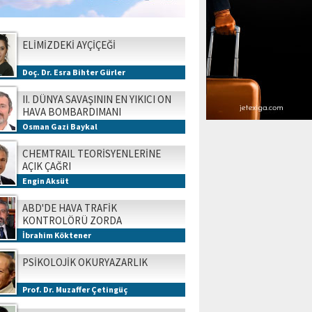
ELİMİZDEKİ AYÇİÇEĞİ
Doç. Dr. Esra Bihter Gürler
II. DÜNYA SAVAŞININ EN YIKICI ON
HAVA BOMBARDIMANI
Osman Gazi Baykal
CHEMTRAIL TEORİSYENLERİNE
AÇIK ÇAĞRI
Engin Aksüt
ABD'DE HAVA TRAFİK
KONTROLÖRÜ ZORDA
İbrahim Köktener
PSİKOLOJİK OKURYAZARLIK
Prof. Dr. Muzaffer Çetingüç