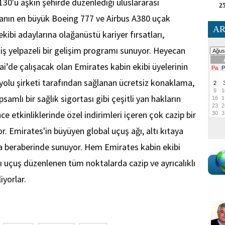
 130'u aşkın şehirde düzenlediği uluslararası
25
yanın en büyük Boeing 777 ve Airbus A380 uçak
AR
kibi adaylarına olağanüstü kariyer fırsatları,
ş yelpazeli bir gelişim programı sunuyor. Heyecan
bai’de çalışacak olan Emirates kabin ekibi üyelerinin
lu şirketi tarafından sağlanan ücretsiz konaklama,
samlı bir sağlık sigortası gibi çeşitli yan hakların
ce etkinliklerinde özel indirimleri içeren çok cazip bir
. Emirates'in büyüyen global uçuş ağı, altı kıtaya
 da beraberinde sunuyor. Hem Emirates kabin ekibi
rı uçuş düzenlenen tüm noktalarda cazip ve ayrıcalıklı
liyorlar.