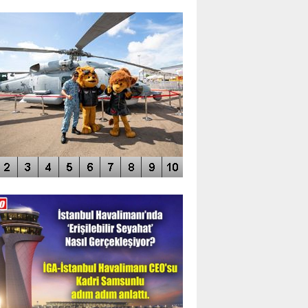
TO GALERİ
APUR AIRSHOW-2020
DEO GALERİ
LERİN AŞILDIĞI HAVALİMANI