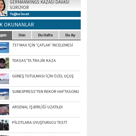
GERMANWINGS KAZASI DAVASI
SÜRÜYOR
Tuğba İncel
K OKUNANLAR
737 MAX İÇİN 'ÇATLAK' İNCELEMESİ
TEKSAS’TA TRAJİK KAZA
GÜNEŞ TUTULMASI İÇİN ÖZEL UÇUŞ
SUNEXPRESS'TEN REKOR HAFTASONU
ARSENAL İŞ BİRLİĞİ UZATILDI
PİLOTLARA UYUŞTURUCU TESTİ