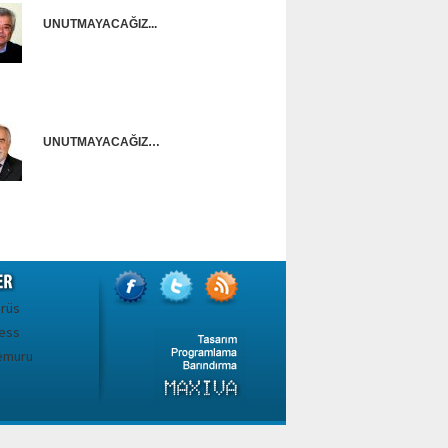
UNUTMAYACAĞIZ...
Onur Güntürkün
UNUTMAYACAĞIZ…
Ünal Başusta
irüs
ess
emuru