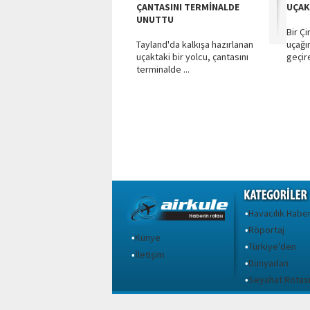
ÇANTASINI TERMİNALDE
UÇAK
UNUTTU
Bir Çi
Tayland'da kalkışa hazırlanan
uçağın
uçaktaki bir yolcu, çantasını
geçire
terminalde ...
Havacılık Haber
•
Röportaj
•
Künye
•
Türkiye'den
•
İletişim
•
Dünyadan
•
Seyahat Rotas
•