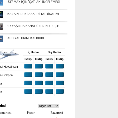
737 MAX İÇİN 'ÇATLAK' İNCELEMESİ
KAZA NEDENİ ASKERİ TATBİKAT MI
97 YAŞINDA KANAT ÜZERİNDE UÇTU
ABD YAPTIRIMI KALDIRDI
UŞ BİLGİLERİ
İç Hatlar
Dış Hatlar
Geliş
Gidiş
Geliş
Gidiş
ul Havalimanı
a Gökçen
ra
ya
VA DURUMU
nbul
umartesi
Pazar
Pazartesi