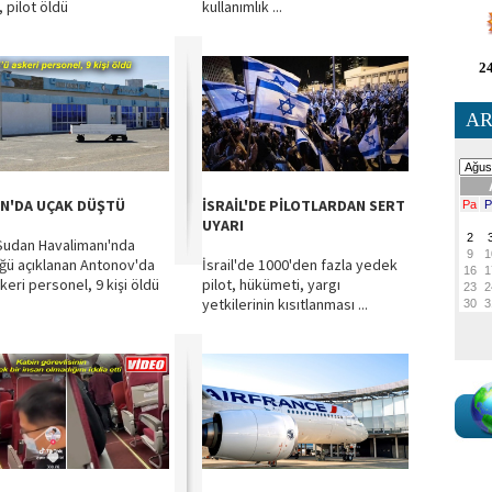
 pilot öldü
kullanımlık ...
24
AR
N'DA UÇAK DÜŞTÜ
İSRAİL'DE PİLOTLARDAN SERT
UYARI
Sudan Havalimanı'nda
ğü açıklanan Antonov'da
İsrail'de 1000'den fazla yedek
keri personel, 9 kişi öldü
pilot, hükümeti, yargı
yetkilerinin kısıtlanması ...