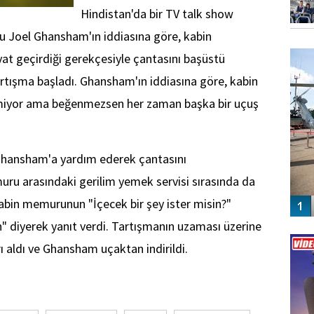
Hindistan'da bir TV talk show
su Joel Ghansham'ın iddiasına göre, kabin
FO
SİNG
 geçirdiği gerekçesiyle çantasını başüstü
rtışma başladı. Ghansham'ın iddiasına göre, kabin
iyor ama beğenmezsen her zaman başka bir uçuş
Ghansham'a yardım ederek çantasını
uru arasındaki gerilim yemek servisi sırasında da
bin memurunun "İçecek bir şey ister misin?"
n" diyerek yanıt verdi. Tartışmanın uzaması üzerine
Vİ
ENGEL
ı aldı ve Ghansham uçaktan indirildi.