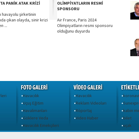
TA PANİK ATAK KRİZİ
OLİMPİYATLARIN RESMİ
SPONSORU
n havayolu şirketinin
da çıkan olayda, sinir krizi
Air France, Paris 2024
n ...
Olimpiyatların resmi sponsoru
olduğunu duyurdu
leri
Havacılık
Havacılık
koronav
•
•
•
Uçuş Eğitim
Reklam Videoları
Sunexpr
•
•
•
Havalimanları
Röportaj
kabin m
•
•
•
Göklere Veda
Video Haber
bilet
•
•
•
ı
Havacılık Emekçileri
uçak
•
•