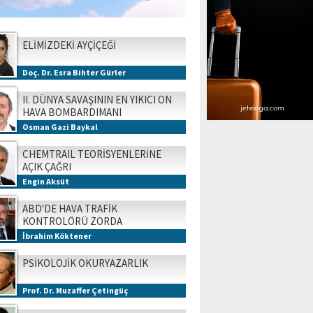
ELİMİZDEKİ AYÇİÇEĞİ
Doç. Dr. Esra Bihter Gürler
II. DÜNYA SAVAŞININ EN YIKICI ON
HAVA BOMBARDIMANI
Osman Gazi Baykal
CHEMTRAIL TEORİSYENLERİNE
AÇIK ÇAĞRI
Engin Aksüt
ABD'DE HAVA TRAFİK
KONTROLÖRÜ ZORDA
İbrahim Köktener
PSİKOLOJİK OKURYAZARLIK
Prof. Dr. Muzaffer Çetingüç