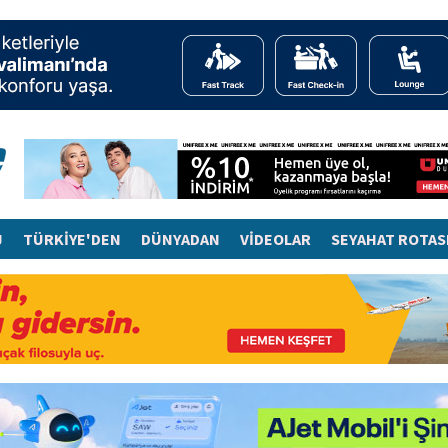
J
TÜRKİYE'DEN
DÜNYADAN
VİDEOLAR
SEYAHAT ROTAS