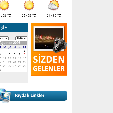
 / 31
°C
25 / 30
°C
24 / 30
°C
ŞİV