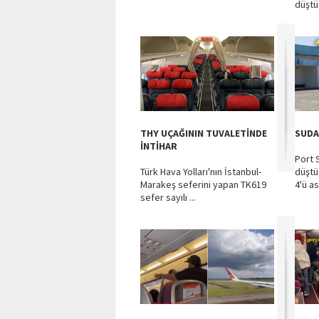
düştü,
THY UÇAĞININ TUVALETİNDE
SUDA
İNTİHAR
Port 
Türk Hava Yolları'nın İstanbul-
düştü
Marakeş seferini yapan TK619
4'ü as
sefer sayılı ...