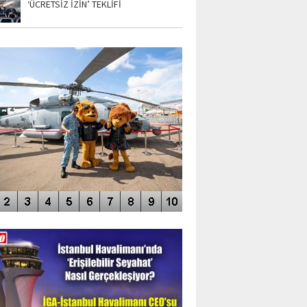
‘ÜCRETSİZ İZİN’ TEKLİFİ
TO GALERİ
APUR AIRSHOW-2020
DEO GALERİ
LERİN AŞILDIĞI HAVALİMANI