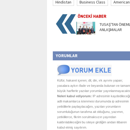
Hindistan
Business Class
American 
TUSAŞ'TAN ÖNEML
ANLAŞMALAR
YORUMLAR
Küfür, hakaret içeren; dil, din, ırk ayrımı yapan;
yasalara aykırı ifade ve beyanda bulunan ve tamam
büyük harflerle yazılan yorumlar yayınlanmayacaktı
Neleri kabul ediyorum:
IP adresimin kaydedileceği
adli makamlarca istenmesi durumunda ip adresimin
yetkililerle paylaşılacağını, yazılan yorumların
sorumluluğunun tarafıma ait olduğunu, yazımın,
yetkililerce, fikrim sorulmaksızın yayından
kaldırılabileceğini bu siteye girdiğim andan itibaren
kabul etmiş sayılırım.