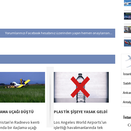
Yorumlarınızı Facebook hesabınız üzerinden yapın hemen onaylansın...
UÇ
İstanb
Sabih
Anka
Antal
HA
LAMA UÇAĞI DÜŞTÜ
PLASTİK ŞİŞEYE YASAK GELDİ
İsta
ristan'ın Radnevo kenti
Los Angeles World Airports'un
C
ında bir ilaçlama uçağı
işlettiği havalimanlarında tek