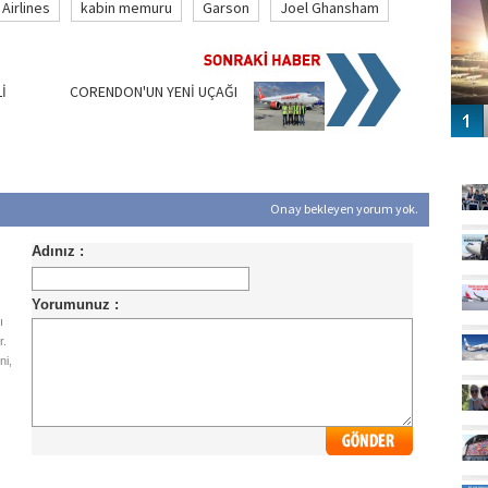
Airlines
kabin memuru
Garson
Joel Ghansham
İ
CORENDON'UN YENİ UÇAĞI
GÜ
Onay bekleyen yorum yok.
ı
r.
ni,