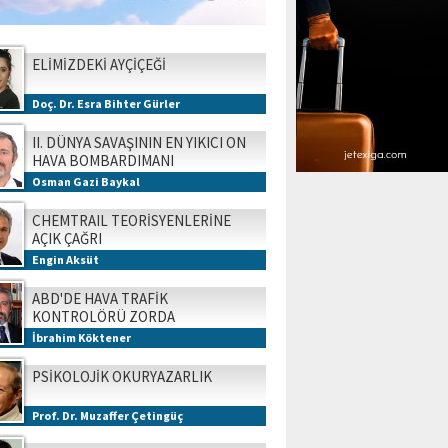
ELİMİZDEKİ AYÇİÇEĞİ
Doç. Dr. Esra Bihter Gürler
II. DÜNYA SAVAŞININ EN YIKICI ON
HAVA BOMBARDIMANI
Osman Gazi Baykal
CHEMTRAIL TEORİSYENLERİNE
AÇIK ÇAĞRI
Engin Aksüt
ABD'DE HAVA TRAFİK
KONTROLÖRÜ ZORDA
İbrahim Köktener
PSİKOLOJİK OKURYAZARLIK
Prof. Dr. Muzaffer Çetingüç