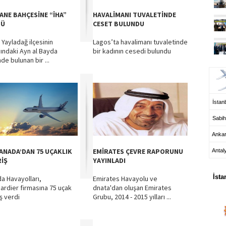
ANE BAHÇESİNE “İHA”
HAVALİMANI TUVALETİNDE
TÜ
CESET BULUNDU
 Yayladağ ilçesinin
Lagos’ta havalimanı tuvaletinde
sındaki Ayn al Bayda
bir kadının cesedi bulundu
de bulunan bir ...
UÇ
İstanb
Sabih
Anka
CANADA’DAN 75 UÇAKLIK
EMİRATES ÇEVRE RAPORUNU
Antal
RİŞ
YAYINLADI
HA
İsta
a Havayolları,
Emirates Havayolu ve
rdier firmasına 75 uçak
dnata'dan oluşan Emirates
ş verdi
Grubu, 2014 - 2015 yılları ...