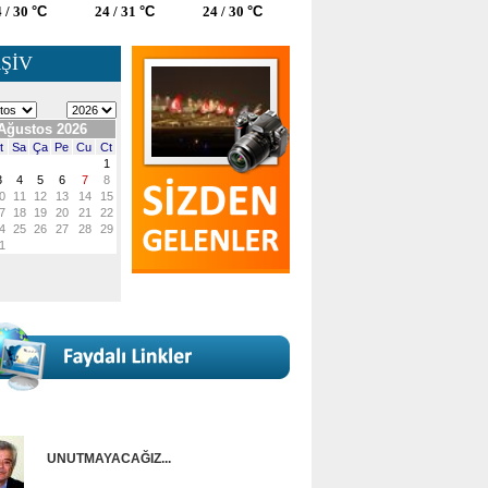
 / 30
°C
24 / 31
°C
24 / 30
°C
ŞİV
UNUTMAYACAĞIZ...