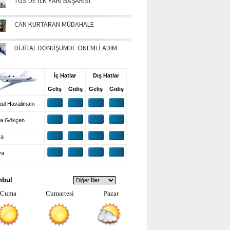
TGS'DE İLK YARI BAŞARISI
CAN KURTARAN MÜDAHALE
DİJİTAL DÖNÜŞÜMDE ÖNEMLİ ADIM
UŞ BİLGİLERİ
İç Hatlar
Dış Hatlar
Geliş
Gidiş
Geliş
Gidiş
ul Havalimanı
a Gökçen
ra
ya
VA DURUMU
nbul
Cuma
Cumartesi
Pazar