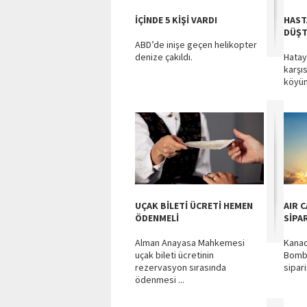
İÇİNDE 5 KİŞİ VARDI
HAST
DÜŞ
ABD’de inişe geçen helikopter
denize çakıldı.
Hatay
karşı
köyün
UÇAK BİLETİ ÜCRETİ HEMEN
AIR 
ÖDENMELİ
SİPA
Alman Anayasa Mahkemesi
Kanad
uçak bileti ücretinin
Bomba
rezervasyon sırasında
sipari
ödenmesi ...