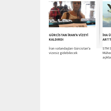
GÜRCİSTAN İRAN'A VİZEYİ
İHA 
KALDIRDI
ARTT
İran vatandaşları Gürcistan'a
STM S
vizesiz gidebilecek
Mühen
açıkla