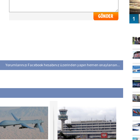
GÜ
Yorumlarınızı Facebook hesabınız üzerinden yapın hemen onaylansın...