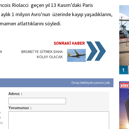
FO
cois Riolacci geçen yıl 13 Kasım’daki Paris
SİNG
 ve aylık 1 milyon Avro’nun üzerinde kayıp yaşadıklarını,
amamen atlattıklarını söyledi.
DI
BRUNEİ’YE GİTMEK DAHA
KOLAY OLACAK
Vİ
Onay bekleyen yorum yok.
ENGEL
ı
r.
ni,