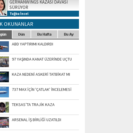
GERMANWINGS KAZASI DAVASI
SÜRÜYOR
Tuğba İncel
K OKUNANLAR
ABD YAPTIRIMI KALDIRDI
97 YAŞINDA KANAT ÜZERİNDE UÇTU
KAZA NEDENİ ASKERİ TATBİKAT MI
737 MAX İÇİN 'ÇATLAK' İNCELEMESİ
TEKSAS’TA TRAJİK KAZA
ARSENAL İŞ BİRLİĞİ UZATILDI