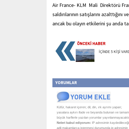
Air France- KLM Mali Direktörü Fran
saldırılarının satışlarını azalttığını
ancak bu olayın etkilerini şu anda t
İÇİNDE 5 KİŞİ VAR
YORUMLAR
Küfür, hakaret içeren; dil, din, ırk ayrımı yapan;
yasalara aykırı ifade ve beyanda bulunan ve tamam
büyük harflerle yazılan yorumlar yayınlanmayacaktı
Neleri kabul ediyorum:
IP adresimin kaydedileceği
adli makamlarca istenmesi durumunda ip adresimin