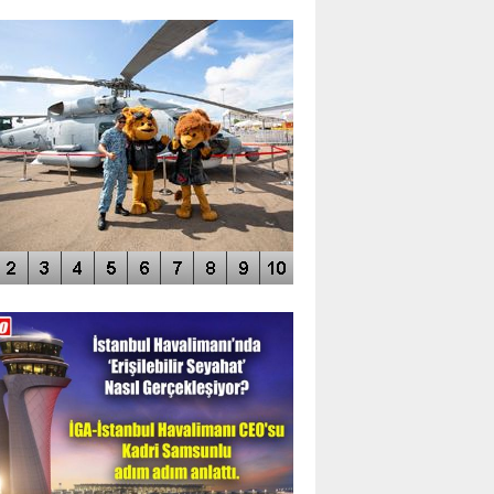
TO GALERİ
APUR AIRSHOW-2020
DEO GALERİ
LERİN AŞILDIĞI HAVALİMANI