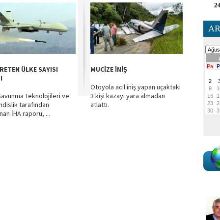
24
AR
ÜRETEN ÜLKE SAYISI
MUCİZE İNİŞ
I
Otoyola acil iniş yapan uçaktaki
avunma Teknolojileri ve
3 kişi kazayı yara almadan
dislik tarafından
atlattı.
nan İHA raporu, ...