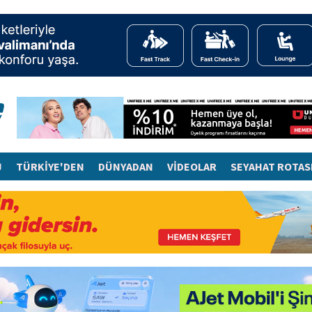
J
TÜRKİYE'DEN
DÜNYADAN
VİDEOLAR
SEYAHAT ROTAS