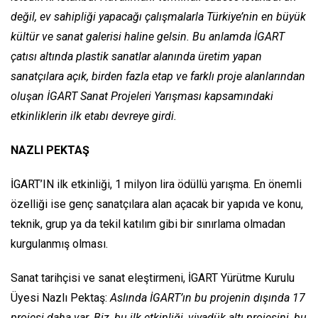
değil, ev sahipliği yapacağı çalışmalarla Türkiye’nin en büyük
kültür ve sanat galerisi haline gelsin. Bu anlamda İGART
çatısı altında plastik sanatlar alanında üretim yapan
sanatçılara açık, birden fazla etap ve farklı proje alanlarından
oluşan İGART Sanat Projeleri Yarışması kapsamındaki
etkinliklerin ilk etabı devreye girdi.
NAZLI PEKTAŞ
İGART’IN ilk etkinliği, 1 milyon lira ödüllü yarışma. En önemli
özelliği ise genç sanatçılara alan açacak bir yapıda ve konu,
teknik, grup ya da tekil katılım gibi bir sınırlama olmadan
kurgulanmış olması.
Sanat tarihçisi ve sanat eleştirmeni, İGART Yürütme Kurulu
Üyesi Nazlı Pektaş:
Aslında İGART’ın bu projenin dışında 17
projesi daha var. Biz, bu ilk etkinliği, viyadük altı projesini, bu