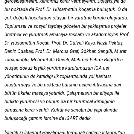
gerçekleştirelim, kendimiz karar vermeyelim. Dolayısıyla da
bu noktada da Prof. Dr. Hüsamettin Koçan’la buluştuk. O da
çok değerli hocalardan oluşan bir yürütme kurulu oluşturdu.
Toplumsal ve sosyal faydayı gözeten bir yaklaşımla projeler
üretmek ve yürütmek amacıyla ressam ve akademisyen Prof.
Dr. Hüsamettin Koçan, Prof. Dr. Gülveli Kaya, Nazlı Pektaş,
Deniz Odabaş, Prof. Dr. Marcus Graf, Gökhan Şengül, Murat
Tabanlıoğlu, Mehmet Ali Güveli, Mehmet Fehmi Bilge’den
oluşan dokuz kişilik yürütme kurulumuzun İGA üst
yönetiminin de katıldığı ilk toplantısında yol haritası
oluşturmaya ve bu noktada buranın nelere ihtiyacına dair
bütün fikirler masaya yatırıldı. Çalışmaların bir altyapı ile
birlikte yürümesi ve bunun da bir kurumsal kimliğinin
olmasına karar verildi. Kültür ve sanatın bu yapı altında
buluşacağı çatının ismine de İGART dedik.
İstedik ki İstanbul Havalimanı terminali sadece İstanbul’un