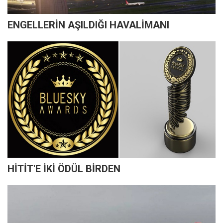
ENGELLERİN AŞILDIĞI HAVALİMANI
HİTİT'E İKİ ÖDÜL BİRDEN