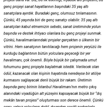
genç projeyi sanat hayatlarının başındaki 35 yaş altı
sanatçılara ayırdık. Buradaki genç, olumsuz tınlamasının.
Çünkü, 45 yaşında biri de genç sanatçı olabilir. 35 yaş altı
sanatçıları kabul etmemizin sebebi, sanat üretiminde yolun
başında ve destek ihtiyacı olanlara bu genç projeyi sunmak.
Çünkü, havalimanlarındaki projeler gerçekten o ülkenin bir
vitrini. Hem sanatçının tanıtılacağı hem projenin yeryüzü ile
kurduğu bağlantının bütün yolculara geçeceği bir yer
havalimanı, çok önemli. Böyle büyük bir çalışmada umut
tohumunu genç projeyle başlatmak istedik. Verilecek olan
ödül, kazanacak olan kişinin hayatında neredeyse bir atölye
kurmasını sağlayacak denli büyük bir rakam. Üretimin
başında genç birinin İstanbul Havalimanı’nın metro çıkış
alanındaki viyadüğün alt yüzeyini kapsayacak büyük bir “dış
mekân tavan projesi” oluşturması son derece önemli. Çünkü
orası, yalnız yolcuların değil, dışarıdan çeşitli nedenlerle