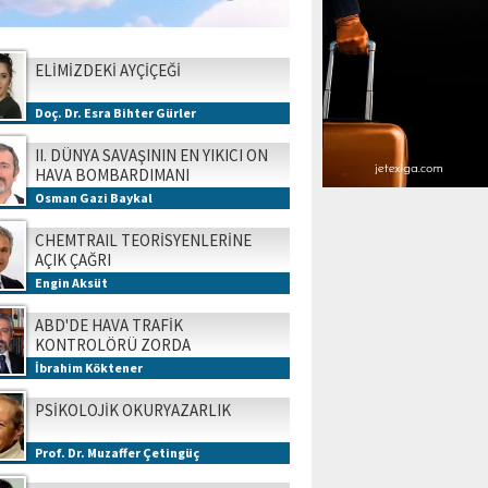
ELİMİZDEKİ AYÇİÇEĞİ
Doç. Dr. Esra Bihter Gürler
II. DÜNYA SAVAŞININ EN YIKICI ON
HAVA BOMBARDIMANI
Osman Gazi Baykal
CHEMTRAIL TEORİSYENLERİNE
AÇIK ÇAĞRI
Engin Aksüt
ABD'DE HAVA TRAFİK
KONTROLÖRÜ ZORDA
İbrahim Köktener
PSİKOLOJİK OKURYAZARLIK
Prof. Dr. Muzaffer Çetingüç