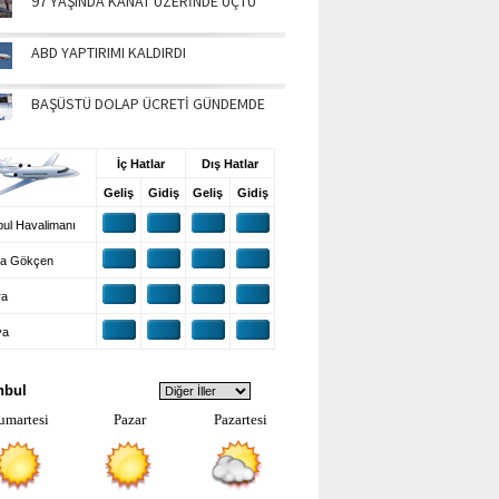
97 YAŞINDA KANAT ÜZERİNDE UÇTU
ABD YAPTIRIMI KALDIRDI
BAŞÜSTÜ DOLAP ÜCRETİ GÜNDEMDE
UŞ BİLGİLERİ
İç Hatlar
Dış Hatlar
Geliş
Gidiş
Geliş
Gidiş
ul Havalimanı
a Gökçen
ra
ya
VA DURUMU
nbul
umartesi
Pazar
Pazartesi