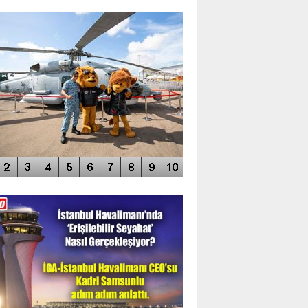
TO GALERİ
APUR AIRSHOW-2020
DEO GALERİ
LERİN AŞILDIĞI HAVALİMANI