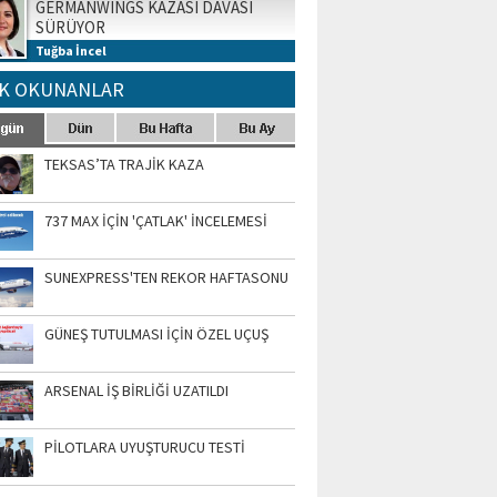
GERMANWINGS KAZASI DAVASI
SÜRÜYOR
Tuğba İncel
K OKUNANLAR
TEKSAS’TA TRAJİK KAZA
737 MAX İÇİN 'ÇATLAK' İNCELEMESİ
SUNEXPRESS'TEN REKOR HAFTASONU
GÜNEŞ TUTULMASI İÇİN ÖZEL UÇUŞ
ARSENAL İŞ BİRLİĞİ UZATILDI
PİLOTLARA UYUŞTURUCU TESTİ