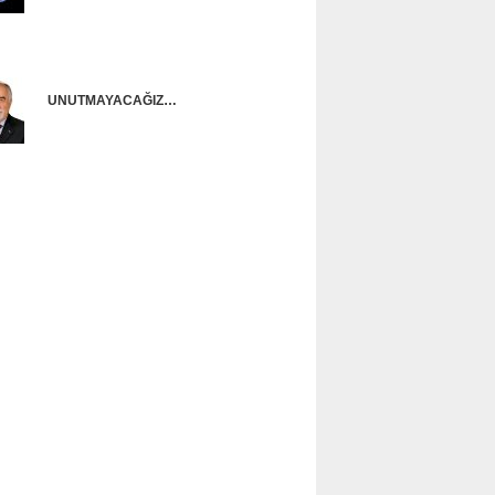
Onur Güntürkün
UNUTMAYACAĞIZ…
Ünal Başusta