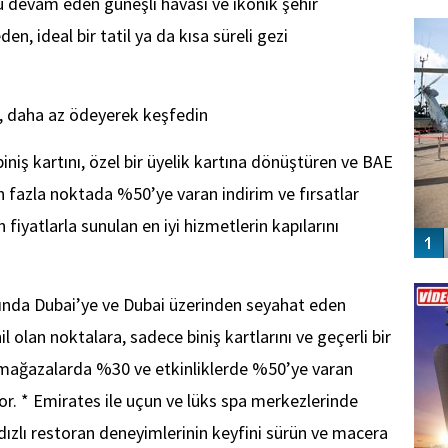
u devam eden güneşli havası ve ikonik şehir
FO
SİNG
en, ideal bir tatil ya da kısa süreli gezi
, daha a
z ödeyerek keşfedin
iniş kartını, özel bir üyelik kartına dönüştüren ve BAE
n fazla noktada %50’ye varan indirim ve fırsatlar
fiyatlarla sunulan en iyi hizmetlerin kapılarını
Vİ
ENGEL
sında Dubai’ye ve Dubai üzerinden seyahat eden
 olan noktalara, sadece biniş kartlarını ve geçerli bir
li mağazalarda %30 ve etkinliklerde %50’ye varan
or. * Emirates ile uçun ve lüks spa merkezlerinde
dızlı restoran deneyimlerinin keyfini sürün ve macera