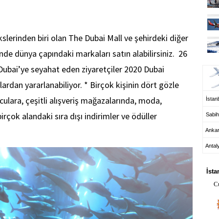
slerinden biri olan The Dubai Mall ve şehirdeki diğer
inde dünya çapındaki markaları satın alabilirsiniz. 26
UÇ
Dubai’ye seyahat eden ziyaretçiler 2020 Dubai
tlardan yararlanabiliyor. * Birçok kişinin dört gözle
lculara, çeşitli alışveriş mağazalarında, moda,
İstanb
rçok alandaki sıra dışı indirimler ve ödüller
Sabih
Anka
Antal
HA
İsta
C