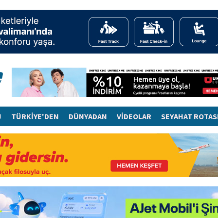
J
TÜRKİYE'DEN
DÜNYADAN
VİDEOLAR
SEYAHAT ROTAS