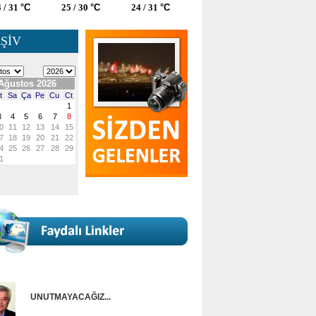
 / 31
°C
25 / 30
°C
24 / 31
°C
ŞİV
UNUTMAYACAĞIZ...