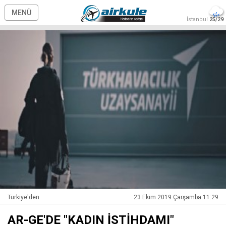
MENÜ
İstanbul
25/29
Türkiye'den
23 Ekim 2019 Çarşamba 11:29
AR-GE'DE "KADIN İSTİHDAMI"