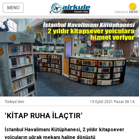
MENÜ
İstanbul
24/30
Türkiye'den
19 Eylül 2021 Pazar 08:14
‘KİTAP RUHA İLAÇTIR’
İstanbul Havalimanı Kütüphanesi, 2 yıldır kitapsever
yolcuların uğrak mekanı haline dönüştü