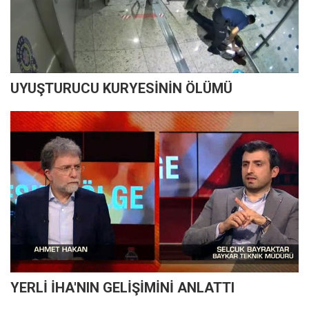
UYUŞTURUCU KURYESİNİN ÖLÜMÜ
YERLİ İHA'NIN GELİŞİMİNİ ANLATTI