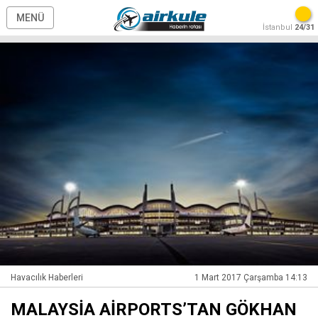
MENÜ
İstanbul
24/31
Havacılık Haberleri
1 Mart 2017 Çarşamba 14:13
MALAYSİA AİRPORTS’TAN GÖKHAN