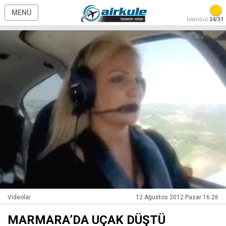
MENÜ
İstanbul
24/31
Videolar
12 Ağustos 2012 Pazar 16:26
MARMARA’DA UÇAK DÜŞTÜ