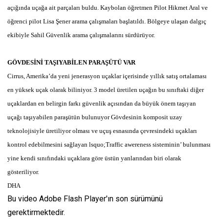
açığında uçağa ait parçaları buldu. Kaybolan öğretmen Pilot Hikmet Aral ve
öğrenci pilot Lisa Şener arama çalışmaları başlatıldı. Bölgeye ulaşan dalgıç
ekibiyle Sahil Güvenlik arama çalışmalarını sürdürüyor.
GÖVDESİNİ TAŞIYABİLEN PARAŞÜTÜ VAR
Cirrus, Amerika’da yeni jenerasyon uçaklar içerisinde yıllık satış ortalaması
en yüksek uçak olarak biliniyor. 3 model üretilen uçağın bu sınıftaki diğer
uçaklardan en belirgin farkı güvenlik açısından da büyük önem taşıyan
uçağı taşıyabilen paraşütün bulunuyor Gövdesinin komposit uzay
teknolojisiyle üretiliyor olması ve uçuş esnasında çevresindeki uçakları
kontrol edebilmesini sağlayan lsquo;Traffic awereness sisteminin’ bulunması
yine kendi sınıfındaki uçaklara göre üstün yanlarından biri olarak
gösteriliyor.
DHA
Bu video Adobe Flash Player'ın son sürümünü
gerektirmektedir.