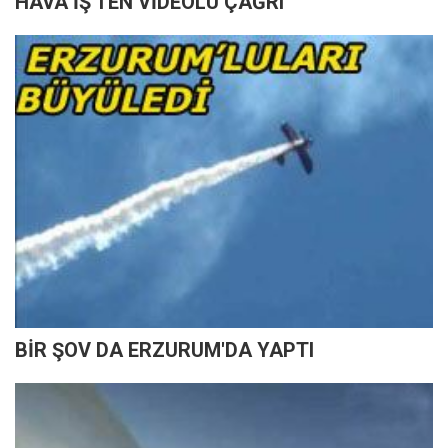
HAVA İŞ'TEN VİDEOLU ÇAĞRI
BİR ŞOV DA ERZURUM'DA YAPTI