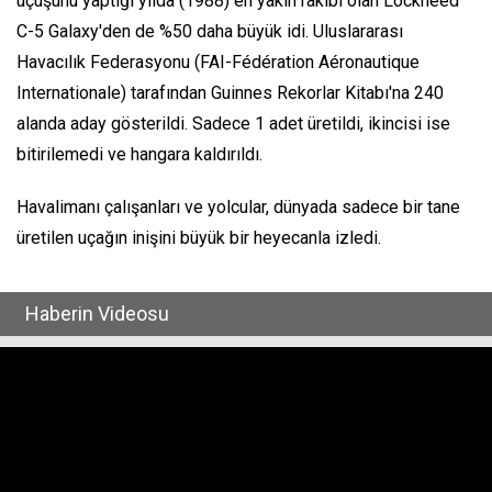
uçuşunu yaptığı yılda (1988) en yakın rakibi olan Lockheed
C-5 Galaxy'den de %50 daha büyük idi. Uluslararası
Havacılık Federasyonu (FAI-Fédération Aéronautique
Internationale) tarafından Guinnes Rekorlar Kitabı'na 240
alanda aday gösterildi. Sadece 1 adet üretildi, ikincisi ise
bitirilemedi ve hangara kaldırıldı.
Havalimanı çalışanları ve yolcular, dünyada sadece bir tane
üretilen uçağın inişini büyük bir heyecanla izledi.
Haberin Videosu