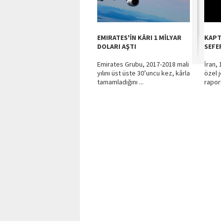
EMIRATES'İN KÂRI 1 MİLYAR
KAPT
DOLARI AŞTI
SEFE
Emirates Grubu, 2017-2018 mali
İran,
yılını üst üste 30’uncu kez, kârla
özel j
tamamladığını ...
rapor