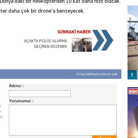
Dünya'daki bir helikopterden 10 kat daha hızlı olacak.
FO
SİNG
opter daha çok bir drone'a benzeyecek.
UÇAKTA POLİSİ ALARMA
GEÇİREN DÜZENEK
Onay bekleyen yorum yok.
Vİ
ENGEL
ı
r.
ni,