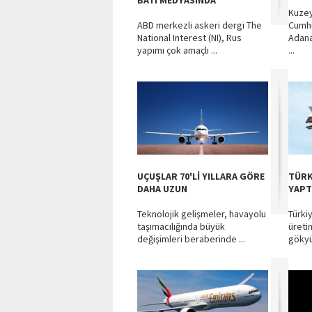
BATI MEDYASINDA
Kuzey
ABD merkezli askeri dergi The
Cumhu
National Interest (NI), Rus
Adana'
yapımı çok amaçlı ...
...
UÇUŞLAR 70'Lİ YILLARA GÖRE
TÜRK
DAHA UZUN
YAPT
Teknolojik gelişmeler, havayolu
Türkiy
taşımacılığında büyük
üreti
değişimleri beraberinde ...
gökyü