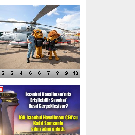
TO GALERİ
APUR AIRSHOW-2020
DEO GALERİ
LERİN AŞILDIĞI HAVALİMANI