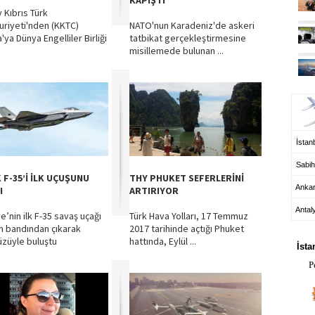
KAPIŞTI
 Kıbrıs Türk
riyeti'nden (KKTC)
NATO'nun Karadeniz'de askeri
ya Dünya Engelliler Birliği
tatbikat gerçekleştirmesine
misillemede bulunan ...
UÇ
İstanb
Sabih
 F-35’İ İLK UÇUŞUNU
THY PHUKET SEFERLERİNİ
Anka
I
ARTIRIYOR
Antal
e’nin ilk F-35 savaş uçağı
Türk Hava Yolları, 17 Temmuz
HA
m bandından çıkarak
2017 tarihinde açtığı Phuket
züyle buluştu
hattında, Eylül ...
İsta
P