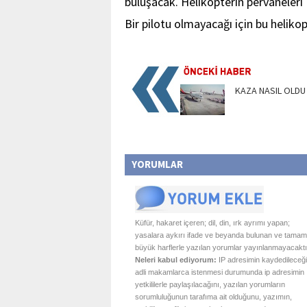
buluşacak. Helikopterin pervaneleri 
Bir pilotu olmayacağı için bu helik
KAZA NASIL OLDU
YORUMLAR
Küfür, hakaret içeren; dil, din, ırk ayrımı yapan;
yasalara aykırı ifade ve beyanda bulunan ve tamam
büyük harflerle yazılan yorumlar yayınlanmayacaktı
Neleri kabul ediyorum:
IP adresimin kaydedileceği
adli makamlarca istenmesi durumunda ip adresimin
yetkililerle paylaşılacağını, yazılan yorumların
sorumluluğunun tarafıma ait olduğunu, yazımın,