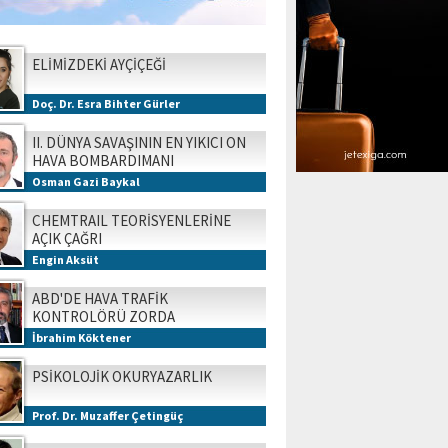
ELİMİZDEKİ AYÇİÇEĞİ
Doç. Dr. Esra Bihter Gürler
II. DÜNYA SAVAŞININ EN YIKICI ON
HAVA BOMBARDIMANI
Osman Gazi Baykal
CHEMTRAIL TEORİSYENLERİNE
AÇIK ÇAĞRI
Engin Aksüt
ABD'DE HAVA TRAFİK
KONTROLÖRÜ ZORDA
İbrahim Köktener
PSİKOLOJİK OKURYAZARLIK
Prof. Dr. Muzaffer Çetingüç