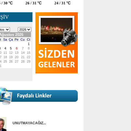
 / 30
°C
26 / 31
°C
24 / 31
°C
ŞİV
UNUTMAYACAĞIZ...