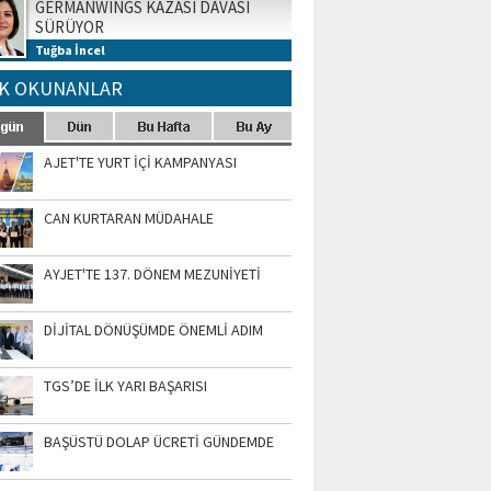
GERMANWINGS KAZASI DAVASI
SÜRÜYOR
Tuğba İncel
K OKUNANLAR
AJET'TE YURT İÇİ KAMPANYASI
CAN KURTARAN MÜDAHALE
AYJET'TE 137. DÖNEM MEZUNİYETİ
DİJİTAL DÖNÜŞÜMDE ÖNEMLİ ADIM
TGS’DE İLK YARI BAŞARISI
BAŞÜSTÜ DOLAP ÜCRETİ GÜNDEMDE