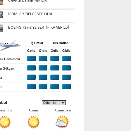
CHANGİ'DE BİR YENİLİK
İDDİALAR ‘BELGESEL' OLDU
BOEING 737-7'YE SERTİFİKA VERİLDİ
UŞ BİLGİLERİ
İç Hatlar
Dış Hatlar
Geliş
Gidiş
Geliş
Gidiş
ul Havalimanı
a Gökçen
ra
ya
VA DURUMU
nbul
erşembe
Cuma
Cumartesi