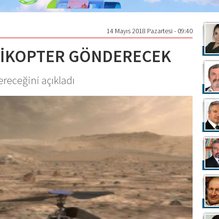
14 Mayıs 2018 Pazartesi - 09:40
LİKOPTER GÖNDERECEK
receğini açıkladı