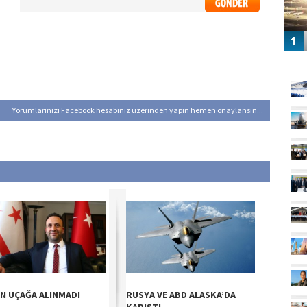
GÜ
Yorumlarınızı Facebook hesabınız üzerinden yapın hemen onaylansın...
N UÇAĞA ALINMADI
RUSYA VE ABD ALASKA’DA