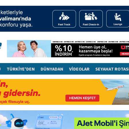
J
TÜRKİYE'DEN
DÜNYADAN
VİDEOLAR
SEYAHAT ROTAS