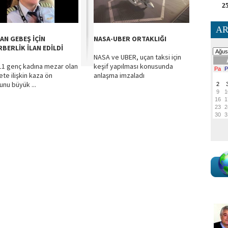
25
AR
AN GEBEŞ İÇİN
NASA-UBER ORTAKLIĞI
RBERLİK İLAN EDİLDİ
NASA ve UBER, uçan taksi için
 11 genç kadına mezar olan
keşif yapılması konusunda
ete ilişkin kaza ön
anlaşma imzaladı
unu büyük ...