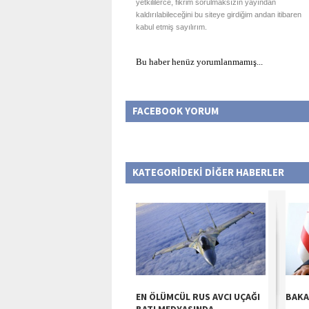
yetkililerce, fikrim sorulmaksızın yayından
kaldırılabileceğini bu siteye girdiğim andan itibaren
kabul etmiş sayılırım.
Bu haber henüz yorumlanmamış...
FACEBOOK YORUM
KATEGORİDEKİ DİĞER HABERLER
EN ÖLÜMCÜL RUS AVCI UÇAĞI
BAKA