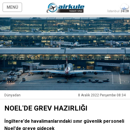
MENÜ
İstanbul
24/28
Dünyadan
8 Aralık 2022 Perşembe 08:34
NOEL'DE GREV HAZIRLIĞI
İngiltere'de havalimanlarındaki sınır güvenlik personeli
Noel'de greve gidecek