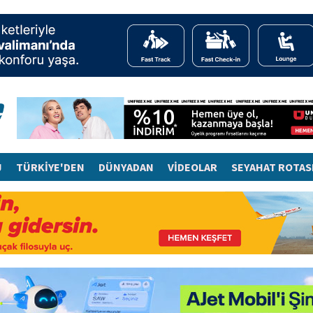
J
TÜRKİYE'DEN
DÜNYADAN
VİDEOLAR
SEYAHAT ROTAS