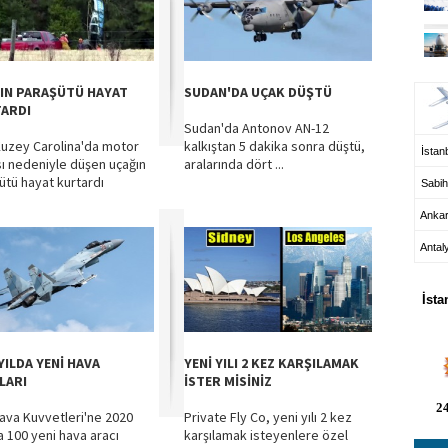
UÇ
IN PARAŞÜTÜ HAYAT
SUDAN'DA UÇAK DÜŞTÜ
ARDI
Sudan'da Antonov AN-12
uzey Carolina'da motor
kalkıştan 5 dakika sonra düştü,
İstanb
sı nedeniyle düşen uçağın
aralarında dört ...
ütü hayat kurtardı
Sabih
Anka
Antal
HA
İsta
YILDA YENİ HAVA
YENİ YILI 2 KEZ KARŞILAMAK
LARI
İSTER MİSİNİZ
24
ava Kuvvetleri'ne 2020
Private Fly Co, yeni yılı 2 kez
a 100 yeni hava aracı
karşılamak isteyenlere özel