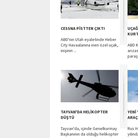
CESSNA PİSTTEN ÇIKTI
UÇAĞ
KURT
ABD'nin Utah eyaletinde Heber
City Havaalanına inen özel uçak,
ABD K
inişinin ...
arıza
paraş
TAYVAN'DA HELİKOPTER
YENİ 
DÜŞTÜ
ARAÇ
Tayvan'da, içinde Genelkurmay
Rus H
Başkanının da olduğu helikopter
yılınd