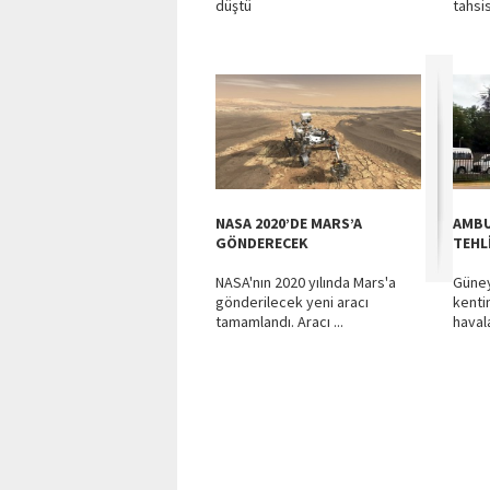
düştü
tahsi
NASA 2020’DE MARS’A
AMBU
GÖNDERECEK
TEHL
NASA'nın 2020 yılında Mars'a
Güney
gönderilecek yeni aracı
kenti
tamamlandı. Aracı ...
haval