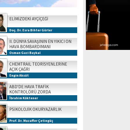
ELİMİZDEKİ AYÇİÇEĞİ
Doç. Dr. Esra Bihter Gürler
II. DÜNYA SAVAŞININ EN YIKICI ON
HAVA BOMBARDIMANI
Osman Gazi Baykal
CHEMTRAIL TEORİSYENLERİNE
AÇIK ÇAĞRI
Engin Aksüt
ABD'DE HAVA TRAFİK
KONTROLÖRÜ ZORDA
İbrahim Köktener
PSİKOLOJİK OKURYAZARLIK
Prof. Dr. Muzaffer Çetingüç