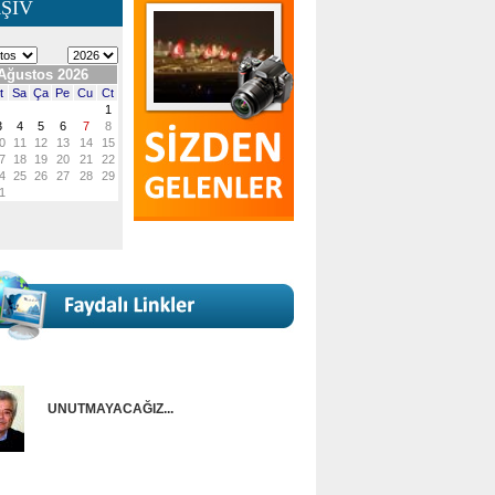
ŞİV
UNUTMAYACAĞIZ...
Onur Güntürkün