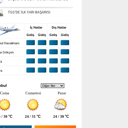
TGS'DE İLK YARI BAŞARISI
UŞ BİLGİLERİ
İç Hatlar
Dış Hatlar
Geliş
Gidiş
Geliş
Gidiş
ul Havalimanı
a Gökçen
ra
ya
VA DURUMU
nbul
Cuma
Cumartesi
Pazar
 / 30
°C
24 / 31
°C
24 / 30
°C