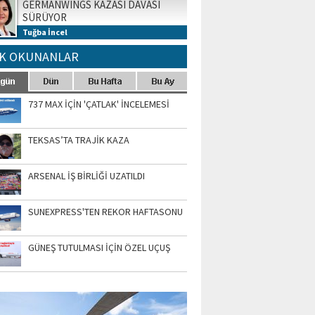
GERMANWINGS KAZASI DAVASI
SÜRÜYOR
Tuğba İncel
K OKUNANLAR
737 MAX İÇİN 'ÇATLAK' İNCELEMESİ
TEKSAS’TA TRAJİK KAZA
ARSENAL İŞ BİRLİĞİ UZATILDI
SUNEXPRESS'TEN REKOR HAFTASONU
GÜNEŞ TUTULMASI İÇİN ÖZEL UÇUŞ
TO GALERİ
APUR AIRSHOW-2020