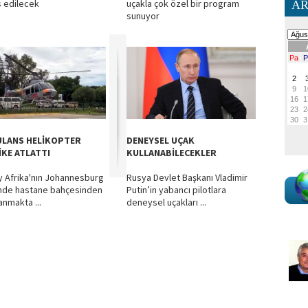
s edilecek
uçakla çok özel bir program
AR
sunuyor
LANS HELİKOPTER
DENEYSEL UÇAK
İKE ATLATTI
KULLANABİLECEKLER
 Afrika'nın Johannesburg
Rusya Devlet Başkanı Vladimir
nde hastane bahçesinden
Putin’in yabancı pilotlara
anmakta ...
deneysel uçakları ...