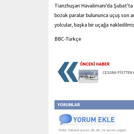
Tianzhuşan Havalimanı'da Şubat'ta
bozuk paralar bulununca uçuş son an
yolcular, başka bir uçağa nakledilmiş
BBC-Türkçe
CESSNA PİSTTEN Ç
YORUMLAR
Küfür, hakaret içeren; dil, din, ırk ayrımı yapan;