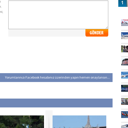
ı
r.
GÜ
ni,
Yorumlarınızı Facebook hesabınız üzerinden yapın hemen onaylansın...