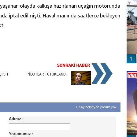
 yaşanan olayda kalkışa hazırlanan uçağın motorunda
da iptal edilmişti. Havalimanında saatlerce bekleyen
ti.
Vİ
ENGEL
IKTI
PİLOTLAR TUTUKLANDI
Onay bekleyen yorum yok.