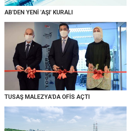
AB'DEN YENİ 'AŞI' KURALI
TUSAŞ MALEZYA'DA OFİS AÇTI