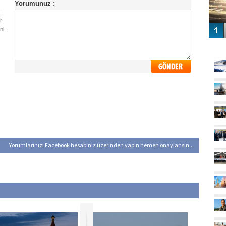
ı
r.
ni,
GÜ
Yorumlarınızı Facebook hesabınız üzerinden yapın hemen onaylansın...