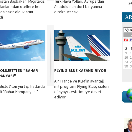
istan Başbakanı Miçotakis
Türk Hava Yolları, Avrupa’dan
24
lanlarından otellere her
Anadolu’nun dört bir yanına
da hazır olduklarını
direkt uçacak
AR
di
OLUJET'TEN "BAHAR
FLYING BLUE KAZANDIRIYOR
ANYASI"
Air France ve KLM’in avantajlı
luJet’ten yurt içi hatlarda
mil programı Flying Blue, sizleri
li "Bahar Kampanyası"
dünyayı keşfetmeye davet
ediyor