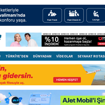
J
TÜRKİYE'DEN
DÜNYADAN
VİDEOLAR
SEYAHAT ROTAS