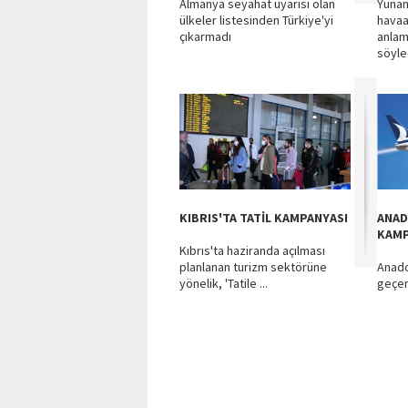
Almanya seyahat uyarısı olan
Yunan
ülkeler listesinden Türkiye'yi
havaa
çıkarmadı
anlam
söyle
KIBRIS'TA TATİL KAMPANYASI
ANAD
KAMP
Kıbrıs'ta haziranda açılması
planlanan turizm sektörüne
Anado
yönelik, 'Tatile ...
geçer