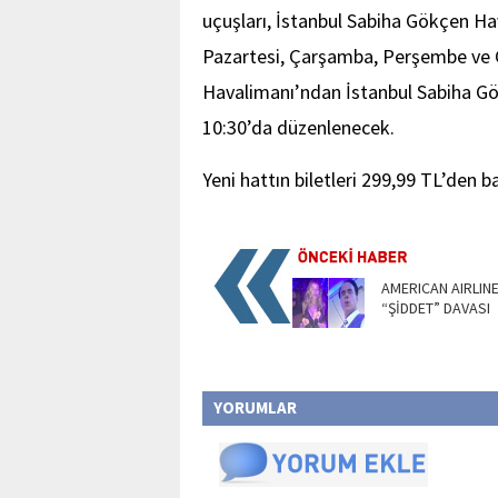
uçuşları, İstanbul Sabiha Gökçen H
Pazartesi, Çarşamba, Perşembe ve C
Havalimanı’ndan İstanbul Sabiha Gö
10:30’da düzenlenecek.
Yeni hattın biletleri 299,99 TL’den b
AMERICAN AIRLIN
“ŞİDDET” DAVASI
YORUMLAR