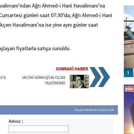
FO
avalimanı’ndan Ağrı Ahmed-i Hani Havalimanı’na
SİNG
umartesi günleri saat 07:30’da; Ağrı Ahmed-i Hani
kçen Havalimanı’na ise yine aynı günler saat
aşlayan fiyatlarla satışa sunuldu.
ES’A
VECİHİ HÜRKUŞ'UN ÖLÜM
Vİ
YILDÖNÜMÜ
ENGEL
Onay bekleyen yorum yok.