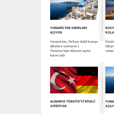
YUNANİSTAN SINIRLARI
RUSY
AÇIYOR
KOLA
Yunanistan, Türkiye dahil komşu
Önümü
ülkelere sınırlarını 1
itiba
Temmuz'dan itibaren açma
vatand
kararı aldı
ALMANYA TÜRKİYE'Yİ RİSKLİ
YUNA
GÖRÜYOR
AÇIL