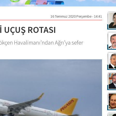
16 Temmuz 2020 Perşembe - 14:41
İ UÇUŞ ROTASI
ökçen Havalimanı’ndan Ağrı’ya sefer