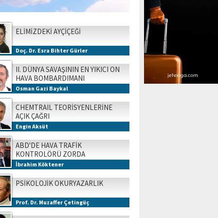
ELİMİZDEKİ AYÇİÇEĞİ
Doç. Dr. Esra Bihter Gürler
II. DÜNYA SAVAŞININ EN YIKICI ON
HAVA BOMBARDIMANI
Osman Gazi Baykal
CHEMTRAIL TEORİSYENLERİNE
AÇIK ÇAĞRI
Engin Aksüt
ABD'DE HAVA TRAFİK
KONTROLÖRÜ ZORDA
İbrahim Köktener
PSİKOLOJİK OKURYAZARLIK
Prof. Dr. Muzaffer Çetingüç