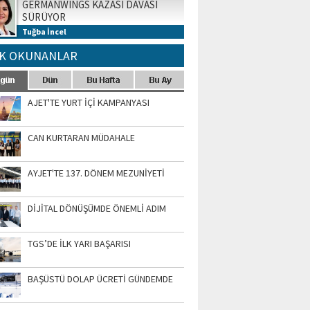
GERMANWINGS KAZASI DAVASI
SÜRÜYOR
Tuğba İncel
K OKUNANLAR
AJET'TE YURT İÇİ KAMPANYASI
CAN KURTARAN MÜDAHALE
AYJET'TE 137. DÖNEM MEZUNİYETİ
DİJİTAL DÖNÜŞÜMDE ÖNEMLİ ADIM
TGS’DE İLK YARI BAŞARISI
BAŞÜSTÜ DOLAP ÜCRETİ GÜNDEMDE