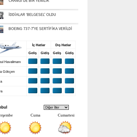
CHANGİ'DE BİR YENİLİK
İDDİALAR ‘BELGESEL' OLDU
BOEING 737-7'YE SERTİFİKA VERİLDİ
UŞ BİLGİLERİ
İç Hatlar
Dış Hatlar
Geliş
Gidiş
Geliş
Gidiş
ul Havalimanı
a Gökçen
ra
ya
VA DURUMU
nbul
erşembe
Cuma
Cumartesi