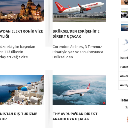
A'DAN ELEKTRONİK VİZE
BRÜKSEL'DEN ESKİŞEHİR'E
UÇ
YLIĞI
DİREKT UÇACAK
zdeki yılın başından
Corendon Airlines, 3 Temmuz
ren 113 ülkenin
itibariyle yaz sezonu boyunca
aşları kağıt vize ...
Brüksel’den ...
İstanb
Sabih
Anka
Antal
HA
İsta
P
NİSTAN DIŞ TURİZME
THY AVRUPA'DAN DİREKT
IYOR
ANADOLUYA UÇACAK