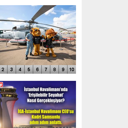
TO GALERİ
APUR AIRSHOW-2020
DEO GALERİ
LERİN AŞILDIĞI HAVALİMANI