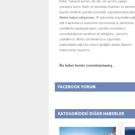
Küfür, hakaret içeren; dil, din, ırk ayrımı yapan;
yasalara aykırı ifade ve beyanda bulunan ve tamam
büyük harflerle yazılan yorumlar yayınlanmayacaktı
Neleri kabul ediyorum:
IP adresimin kaydedileceği
adli makamlarca istenmesi durumunda ip adresimin
yetkililerle paylaşılacağını, yazılan yorumların
sorumluluğunun tarafıma ait olduğunu, yazımın,
yetkililerce, fikrim sorulmaksızın yayından
kaldırılabileceğini bu siteye girdiğim andan itibaren
kabul etmiş sayılırım.
Bu haber henüz yorumlanmamış...
FACEBOOK YORUM
KATEGORİDEKİ DİĞER HABERLER