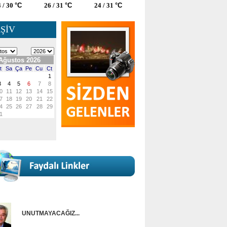
 / 30
°C
26 / 31
°C
24 / 31
°C
ŞİV
UNUTMAYACAĞIZ...