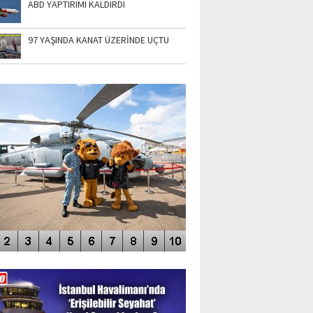
ABD YAPTIRIMI KALDIRDI
97 YAŞINDA KANAT ÜZERİNDE UÇTU
TO GALERİ
APUR AIRSHOW-2020
DEO GALERİ
LERİN AŞILDIĞI HAVALİMANI