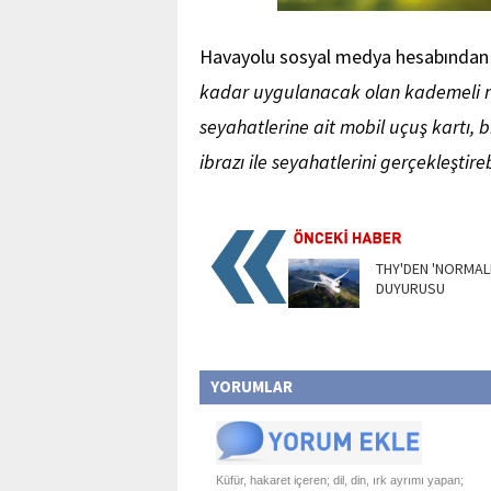
Havayolu sosyal medya hesabından 
kadar uygulanacak olan kademeli no
seyahatlerine ait mobil uçuş kartı, 
ibrazı ile seyahatlerini gerçekleştireb
THY'DEN 'NORMAL
DUYURUSU
YORUMLAR
Küfür, hakaret içeren; dil, din, ırk ayrımı yapan;