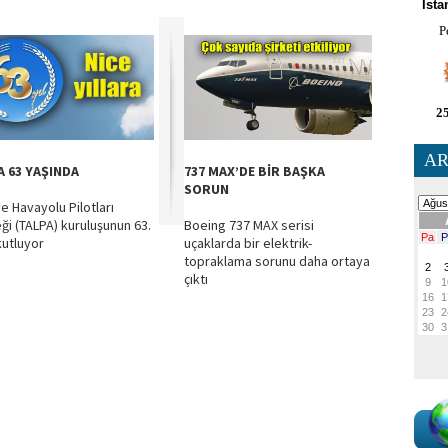
İsta
P
25
AR
A 63 YAŞINDA
737 MAX’DE BİR BAŞKA
SORUN
ye Havayolu Pilotları
ği (TALPA) kuruluşunun 63.
Boeing 737 MAX serisi
 kutluyor
uçaklarda bir elektrik-
topraklama sorunu daha ortaya
çıktı