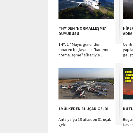
THY'DEN 'NORMALLEŞME'
HİPE
DUYURUSU
ADIM
THY, 17 Mayıs gününden
Centr
itibaren başlayacak "kademeli
yapıl
normalleşme" süreciyle ...
gelişti
19 ÜLKEDEN 81 UÇAK GELDİ
KUTL
Antalya’ya 19 ülkeden 81 uçak
Bugün
geldi
Havac