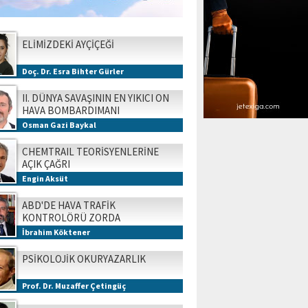
ELİMİZDEKİ AYÇİÇEĞİ
Doç. Dr. Esra Bihter Gürler
II. DÜNYA SAVAŞININ EN YIKICI ON
HAVA BOMBARDIMANI
Osman Gazi Baykal
CHEMTRAIL TEORİSYENLERİNE
AÇIK ÇAĞRI
Engin Aksüt
ABD'DE HAVA TRAFİK
KONTROLÖRÜ ZORDA
İbrahim Köktener
PSİKOLOJİK OKURYAZARLIK
Prof. Dr. Muzaffer Çetingüç