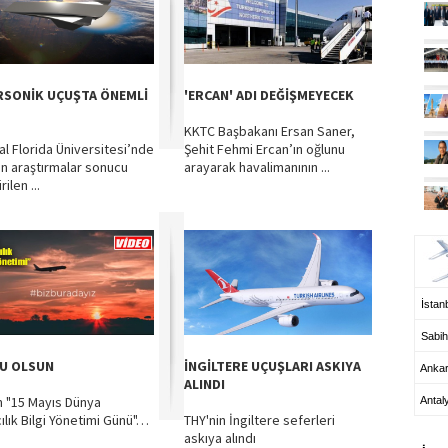
RSONİK UÇUŞTA ÖNEMLİ
'ERCAN' ADI DEĞİŞMEYECEK
KKTC Başbakanı Ersan Saner,
al Florida Üniversitesi’nde
Şehit Fehmi Ercan’ın oğlunu
an araştırmalar sonucu
arayarak havalimanının ...
rilen ...
UÇ
İstanb
Sabih
U OLSUN
İNGİLTERE UÇUŞLARI ASKIYA
Anka
ALINDI
 "15 Mayıs Dünya
Antal
ılık Bilgi Yönetimi Günü"…
THY'nin İngiltere seferleri
HA
askıya alındı