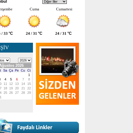
nbul
erşembe
Cuma
Cumartesi
 / 33
°C
24 / 31
°C
24 / 31
°C
ŞİV