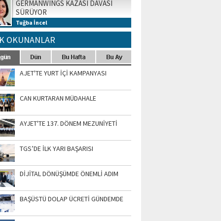
GERMANWINGS KAZASI DAVASI
SÜRÜYOR
Tuğba İncel
K OKUNANLAR
AJET'TE YURT İÇİ KAMPANYASI
CAN KURTARAN MÜDAHALE
AYJET'TE 137. DÖNEM MEZUNİYETİ
TGS’DE İLK YARI BAŞARISI
DİJİTAL DÖNÜŞÜMDE ÖNEMLİ ADIM
BAŞÜSTÜ DOLAP ÜCRETİ GÜNDEMDE