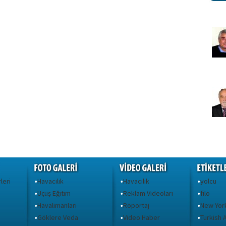
leri
Havacılık
Havacılık
yolcu
•
•
•
Uçuş Eğitim
Reklam Videoları
filo
•
•
•
Havalimanları
Röportaj
New Yor
•
•
•
Göklere Veda
Video Haber
Turkish A
•
•
•