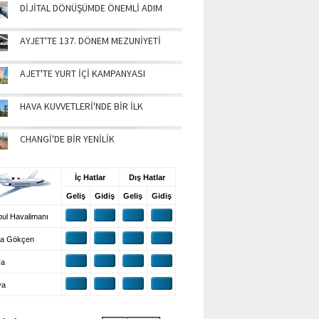
DİJİTAL DÖNÜŞÜMDE ÖNEMLİ ADIM
AYJET'TE 137. DÖNEM MEZUNİYETİ
AJET'TE YURT İÇİ KAMPANYASI
HAVA KUVVETLERİ'NDE BİR İLK
CHANGİ'DE BİR YENİLİK
UŞ BİLGİLERİ
İç Hatlar
Dış Hatlar
Geliş
Gidiş
Geliş
Gidiş
ul Havalimanı
a Gökçen
ra
ya
VA DURUMU