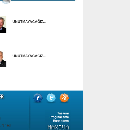
UNUTMAYACAĞIZ...
Onur Güntürkün
UNUTMAYACAĞIZ…
Ünal Başusta
k
irlines