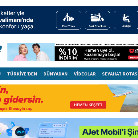
J
TÜRKİYE'DEN
DÜNYADAN
VİDEOLAR
SEYAHAT ROTAS