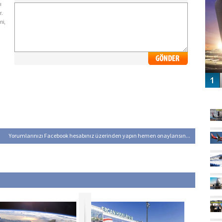
ı
r.
ni,
GÜ
Yorumlarınızı Facebook hesabınız üzerinden yapın hemen onaylansın...