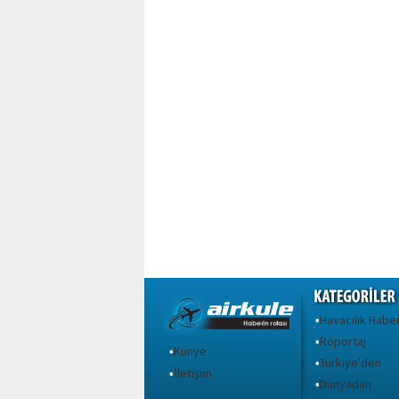
Havacılık Haber
•
Röportaj
•
Künye
•
Türkiye'den
•
İletişim
•
Dünyadan
•