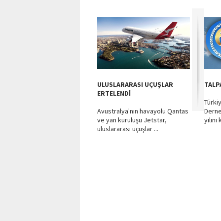
ULUSLARARASI UÇUŞLAR
TALP
ERTELENDİ
Türki
Avustralya'nın havayolu Qantas
Derne
ve yan kuruluşu Jetstar,
yılını
uluslararası uçuşlar ...