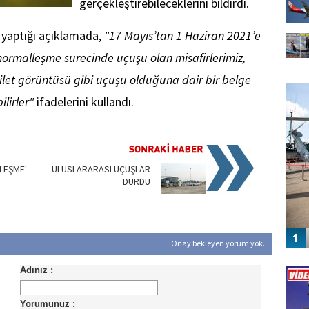
gerçekleştirebileceklerini bildirdi.
yaptığı açıklamada,
"17 Mayıs’tan 1 Haziran 2021’e
rmalleşme sürecinde uçuşu olan misafirlerimiz,
FO
bilet görüntüsü gibi uçuşu olduğuna dair bir belge
SİNG
ilirler"
ifadelerini kullandı.
LEŞME'
ULUSLARARASI UÇUŞLAR
DURDU
Onay bekleyen yorum yok.
Vİ
ENGEL