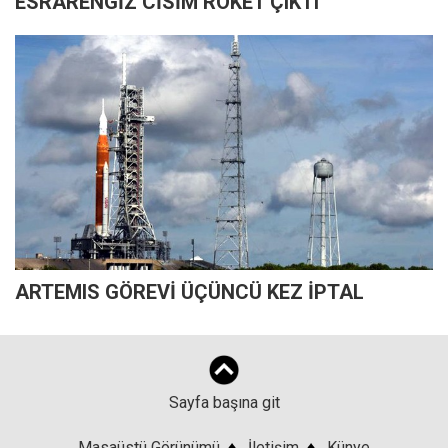
ESRARENGİZ CİSİM ROKET ÇIKTI
ARTEMIS GÖREVİ ÜÇÜNCÜ KEZ İPTAL
Sayfa başına git
Masaüstü Görünümü
♦
İletişim
♦
Künye