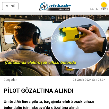
MENÜ
İstanbul
23/31
Dünyadan
23 Ocak 2024 Salı 08:34
PİLOT GÖZALTINA ALINDI
United Airlines pilotu, bagajında elektroşok cihazı
bulunduğu için İskoçya'da gözaltına alındı