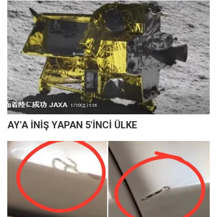
AY'A İNİŞ YAPAN 5'İNCİ ÜLKE