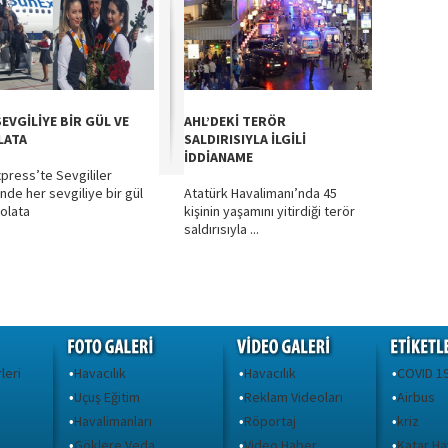
EVGİLİYE BİR GÜL VE
AHL’DEKİ TERÖR
LATA
SALDIRISIYLA İLGİLİ
İDDİANAME
press’te Sevgililer
nde her sevgiliye bir gül
Atatürk Havalimanı’nda 45
kolata
kişinin yaşamını yitirdiği terör
saldırısıyla ...
leri
Havacılık
Havacılık
COVID 1
•
•
•
Uçuş Eğitim
Reklam Videoları
Airbus
•
•
•
Havalimanları
Röportaj
kriz
•
•
•
Göklere Veda
Video Haber
Katar Ha
•
•
•