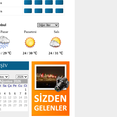
ra
ya
VA DURUMU
nbul
Pazar
Pazartesi
Salı
 / 29
°C
24 / 30
°C
24 / 31
°C
ŞİV