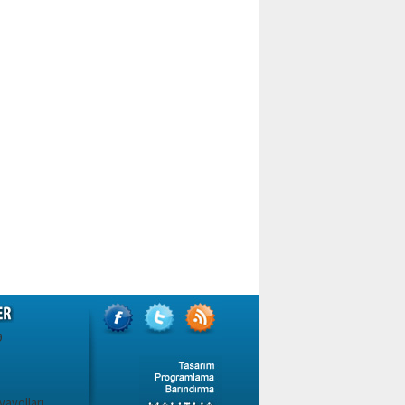
9
vayolları