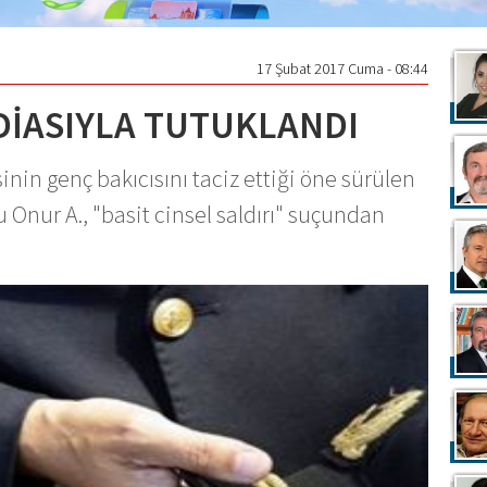
17 Şubat 2017 Cuma - 08:44
DDİASIYLA TUTUKLANDI
inin genç bakıcısını taciz ettiği öne sürülen
u Onur A., "basit cinsel saldırı" suçundan