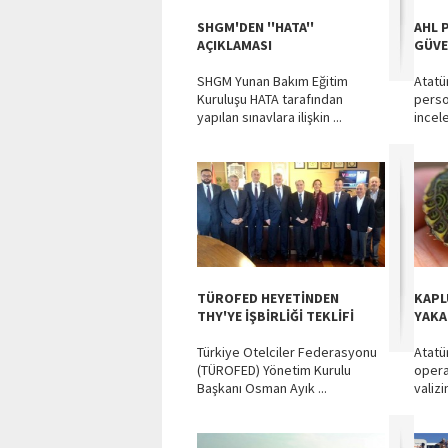
SHGM'DEN ''HATA''
AHL 
AÇIKLAMASI
GÜVE
SHGM Yunan Bakım Eğitim
Atatü
Kuruluşu HATA tarafından
perso
yapılan sınavlara ilişkin ...
incel
TÜROFED HEYETİNDEN
KAPL
THY'YE İŞBİRLİĞİ TEKLİFİ
YAKA
Türkiye Otelciler Federasyonu
Atatü
(TÜROFED) Yönetim Kurulu
opera
Başkanı Osman Ayık ...
valizi