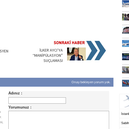
İLKER AYCI’YA
İSYEN
“MANİPÜLASYON”
SUÇLAMASI
Onay bekleyen yorum yok.
UÇ
ı
İstanb
r.
ni,
Sabih