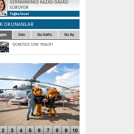
GERMANWINGS KAZASI DAVASI
SÜRÜYOR
Tuğba İncel
K OKUNANLAR
‘ÜCRETSİZ İZİN’ TEKLİFİ
TO GALERİ
APUR AIRSHOW-2020