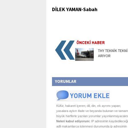
DİLEK YAMAN-Sabah
THY TEKNİK TEKN
ARIYOR
YORUMLAR
Küfür, hakaret içeren; dil, din, ırk ayrımı yapan;
yasalara aykırı ifade ve beyanda bulunan ve tamam
büyük harflerle yazılan yorumlar yayınlanmayacaktı
Neleri kabul ediyorum:
IP adresimin kaydedileceği
adli makamlarca istenmesi durumunda ip adresimin