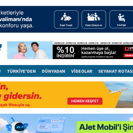
J
TÜRKİYE'DEN
DÜNYADAN
VİDEOLAR
SEYAHAT ROTAS