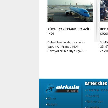
RÜYA UÇAK İSTANBUL’A ACİL
HER S
İNDİ
ÇİKO
Dubai-Amsterdam seferini
SunEx
yapan Air France-KLM
Günü’
Havayolları’nın rüya uçak ...
ve çi
Havacılık Haber
•
Röportaj
•
Künye
•
Türkiye'den
•
İletişim
•
Dünyadan
•