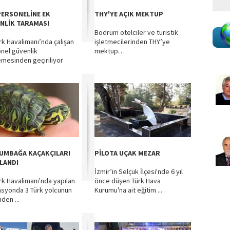
PERSONELİNE EK
THY'YE AÇIK MEKTUP
NLİK TARAMASI
Bodrum otelciler ve turistik
rk Havalimanı’nda çalışan
işletmecilerinden THY’ye
nel güvenlik
mektup…
emesinden geçiriliyor
UMBAĞA KAÇAKÇILARI
PİLOTA UÇAK MEZAR
LANDI
İzmir’in Selçuk İlçesi'nde 6 yıl
rk Havalimanı'nda yapılan
önce düşen Türk Hava
syonda 3 Türk yolcunun
Kurumu'na ait eğitim ...
nden ...