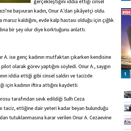
gerçekleştiğini iddia ettiği cinsel
Vİ
ezi'ne başvuran kadın, Onur A.'dan şikâyetçi oldu.
ENGEL
na maruz kaldığını, evde kalp hastası olduğu için çığlık
ına bir şey olur diye korktuğunu anlattı.
ur A. ise genç kadının mutfaktan çıkarken kendisine
 pilot olarak görev yaptığını söyledi. Onur A., saygın
ın iddia ettiği gibi cinsel saldırı ve tacizde
GÜ
 için kadının iftira attığını kaydetti.
rosu tarafından sevk edildiği Sulh Ceza
ı taciz, ettiğine dair yeteri kadar beyan bulunduğu
çundan tutuklanmasına karar verilen Onur A. Cezaevine