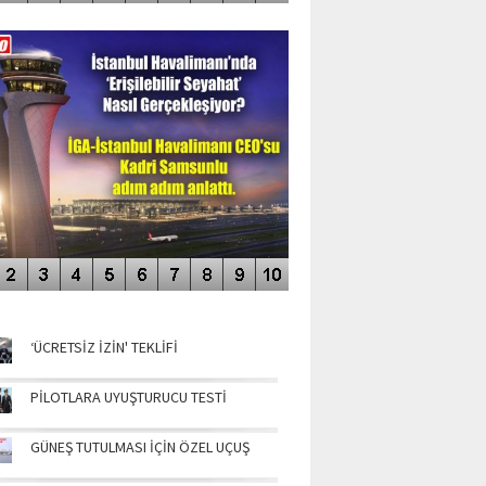
DEO GALERİ
LERİN AŞILDIĞI HAVALİMANI
NÜN MANŞETLERİ
‘ÜCRETSİZ İZİN' TEKLİFİ
PİLOTLARA UYUŞTURUCU TESTİ
GÜNEŞ TUTULMASI İÇİN ÖZEL UÇUŞ