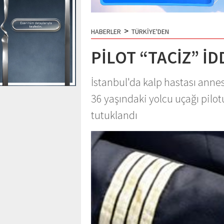
>
HABERLER
TÜRKİYE'DEN
PİLOT “TACİZ” İ
İstanbul'da kalp hastası annes
36 yaşındaki yolcu uçağı pilot
tutuklandı