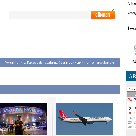
Anka
Antal
HA
İsta
24
Yorumlarınızı Facebook hesabınız üzerinden yapın hemen onaylansın...
AR