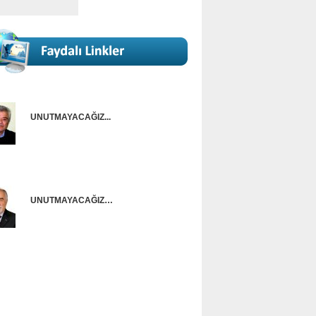
UNUTMAYACAĞIZ...
Onur Güntürkün
UNUTMAYACAĞIZ…
Ünal Başusta