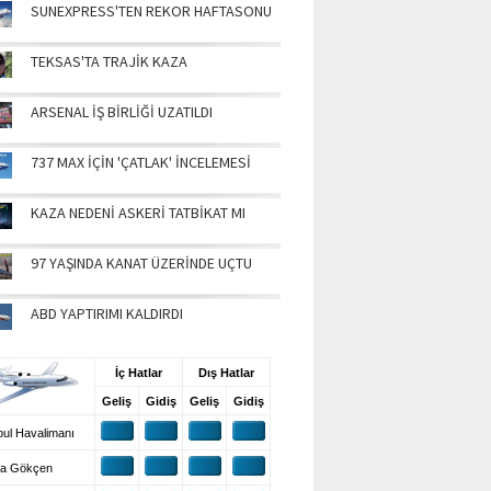
SUNEXPRESS'TEN REKOR HAFTASONU
TEKSAS'TA TRAJİK KAZA
ARSENAL İŞ BİRLİĞİ UZATILDI
737 MAX İÇİN 'ÇATLAK' İNCELEMESİ
KAZA NEDENİ ASKERİ TATBİKAT MI
97 YAŞINDA KANAT ÜZERİNDE UÇTU
ABD YAPTIRIMI KALDIRDI
UŞ BİLGİLERİ
İç Hatlar
Dış Hatlar
Geliş
Gidiş
Geliş
Gidiş
ul Havalimanı
a Gökçen