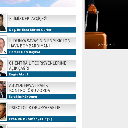
ELİMİZDEKİ AYÇİÇEĞİ
Doç. Dr. Esra Bihter Gürler
II. DÜNYA SAVAŞININ EN YIKICI ON
HAVA BOMBARDIMANI
Osman Gazi Baykal
CHEMTRAIL TEORİSYENLERİNE
AÇIK ÇAĞRI
Engin Aksüt
ABD'DE HAVA TRAFİK
KONTROLÖRÜ ZORDA
İbrahim Köktener
PSİKOLOJİK OKURYAZARLIK
Prof. Dr. Muzaffer Çetingüç