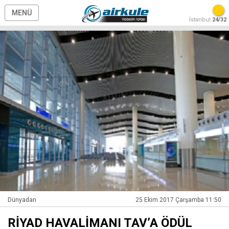
MENÜ
İstanbul
24/32
Dünyadan
25 Ekim 2017 Çarşamba 11:50
RİYAD HAVALİMANI TAV’A ÖDÜL