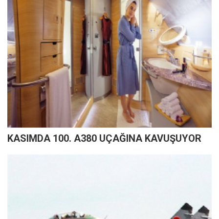
KASIMDA 100. A380 UÇAĞINA KAVUŞUYOR