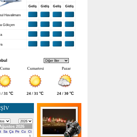
Geliş
Gidiş
Geliş
Gidiş
ul Havalimanı
a Gökçen
ra
ya
VA DURUMU
nbul
Cuma
Cumartesi
Pazar
 / 31
°C
24 / 31
°C
24 / 30
°C
ŞİV