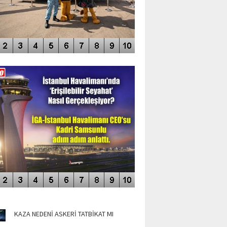
DEO GALERİ
LERİN AŞILDIĞI HAVALİMANI
NÜN MANŞETLERİ
KAZA NEDENİ ASKERİ TATBİKAT MI