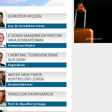
ELİMİZDEKİ AYÇİÇEĞİ
Doç. Dr. Esra Bihter Gürler
II. DÜNYA SAVAŞININ EN YIKICI ON
HAVA BOMBARDIMANI
Osman Gazi Baykal
CHEMTRAIL TEORİSYENLERİNE
AÇIK ÇAĞRI
Engin Aksüt
ABD'DE HAVA TRAFİK
KONTROLÖRÜ ZORDA
İbrahim Köktener
PSİKOLOJİK OKURYAZARLIK
Prof. Dr. Muzaffer Çetingüç