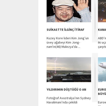
SUİKASTTE İLGİNÇ İTİRAF
KANA
Kuzey Kore lideri Kim Jong’un
ABD’n
üvey ağabeyi Kim Jong-
iki uç
nam'ın(46) Malezya'da ...
çarptı
YILDIRIMIN DÜŞTÜĞÜ O AN
EURO
BÜY
Fotoğraf Avustralya’nın Sydney
Havalimanı’nda çekildi
Eurow