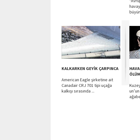
“Avru
havay
büyüm
KALKARKEN GEYİK ÇARPINCA
HAVA
ÖLÜ
American Eagle şirketine ait
Canadair CRJ 701 tipi uçağa
Kuzey
kalkışı sırasında ...
un’un
ağabe