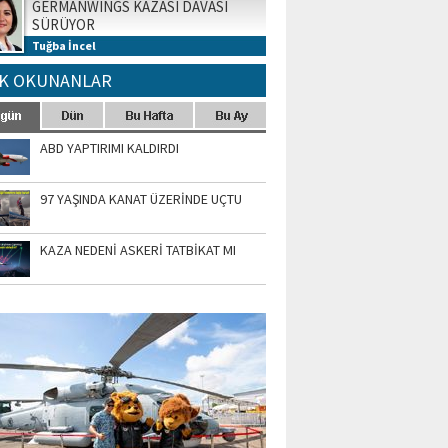
GERMANWINGS KAZASI DAVASI
SÜRÜYOR
Tuğba İncel
K OKUNANLAR
ABD YAPTIRIMI KALDIRDI
97 YAŞINDA KANAT ÜZERİNDE UÇTU
KAZA NEDENİ ASKERİ TATBİKAT MI
TO GALERİ
APUR AIRSHOW-2020