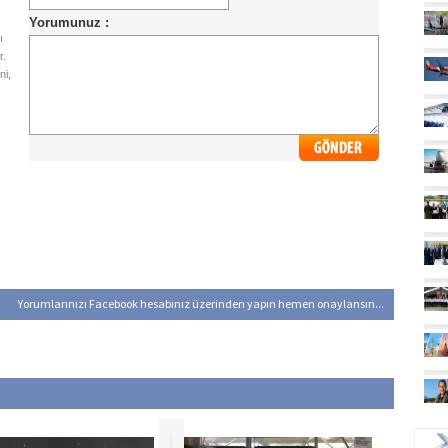
ı
r.
ni,
Yorumlarınızı Facebook hesabınız üzerinden yapın hemen onaylansın...
UÇ