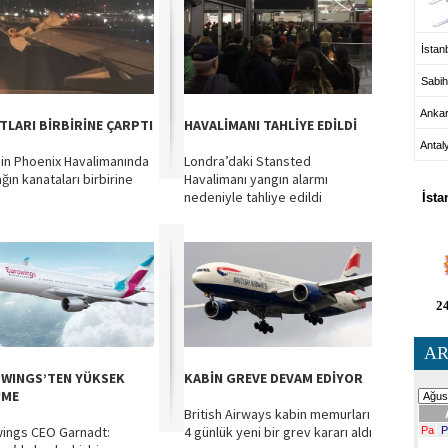
İstanb
Sabih
Anka
TLARI BİRBİRİNE ÇARPTI
HAVALİMANI TAHLİYE EDİLDİ
Antal
in Phoenix Havalimanında
Londra’daki Stansted
HA
ağın kanataları birbirine
Havalimanı yangın alarmı
nedeniyle tahliye edildi
İsta
24
AR
WINGS’TEN YÜKSEK
KABİN GREVE DEVAM EDİYOR
ÜME
British Airways kabin memurları
ings CEO Garnadt:
4 günlük yeni bir grev kararı aldı