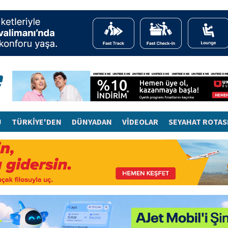
J
TÜRKİYE'DEN
DÜNYADAN
VİDEOLAR
SEYAHAT ROTAS