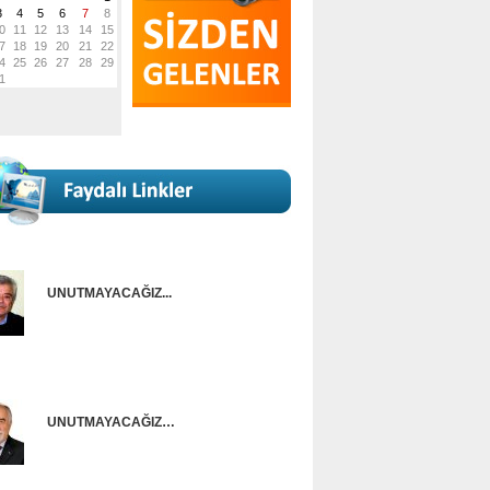
UNUTMAYACAĞIZ...
Onur Güntürkün
UNUTMAYACAĞIZ…
Ünal Başusta