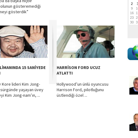
pa’da başka hiçbir
olunun gösteremediği
eyi gösterdik”
LİMANINDA 15 SANİYEDE
HARRİSON FORD UCUZ
M
ATLATTI
 Kore lideri Kim Jong-
Hollywood’un ünlü oyuncusu
 sürgünde yaşayan üvey
Harrison Ford, pilotluğunu
yi Kim Jong-nam’ın, ...
üstlendiği özel ...