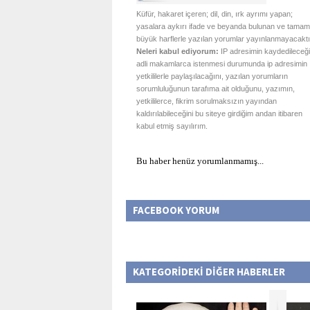
Küfür, hakaret içeren; dil, din, ırk ayrımı yapan;
yasalara aykırı ifade ve beyanda bulunan ve tamam
büyük harflerle yazılan yorumlar yayınlanmayacaktı
Neleri kabul ediyorum:
IP adresimin kaydedileceği
adli makamlarca istenmesi durumunda ip adresimin
yetkililerle paylaşılacağını, yazılan yorumların
sorumluluğunun tarafıma ait olduğunu, yazımın,
yetkililerce, fikrim sorulmaksızın yayından
kaldırılabileceğini bu siteye girdiğim andan itibaren
kabul etmiş sayılırım.
Bu haber henüz yorumlanmamış...
FACEBOOK YORUM
KATEGORİDEKİ DİĞER HABERLER