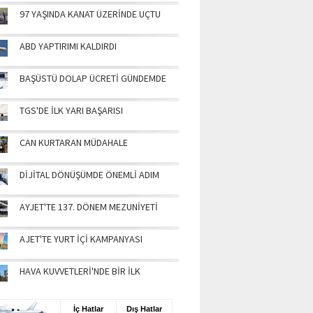
97 YAŞINDA KANAT ÜZERİNDE UÇTU
ABD YAPTIRIMI KALDIRDI
BAŞÜSTÜ DOLAP ÜCRETİ GÜNDEMDE
TGS'DE İLK YARI BAŞARISI
CAN KURTARAN MÜDAHALE
DİJİTAL DÖNÜŞÜMDE ÖNEMLİ ADIM
AYJET'TE 137. DÖNEM MEZUNİYETİ
AJET'TE YURT İÇİ KAMPANYASI
HAVA KUVVETLERİ'NDE BİR İLK
UŞ BİLGİLERİ
İç Hatlar
Dış Hatlar