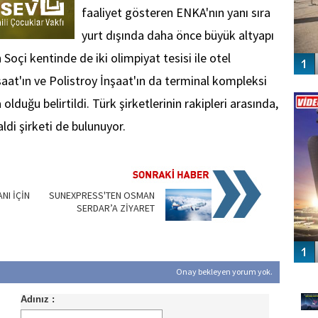
faaliyet gösteren ENKA'nın yanı sıra
yurt dışında daha önce büyük altyapı
 Soçi kentinde de iki olimpiyat tesisi ile otel
aat'ın ve Polistroy İnşaat'ın da terminal kompleksi
Vİ
ENGEL
 olduğu belirtildi. Türk şirketlerinin rakipleri arasında,
aldi şirketi de bulunuyor.
NI İÇİN
SUNEXPRESS'TEN OSMAN
SERDAR’A ZİYARET
GÜ
Onay bekleyen yorum yok.