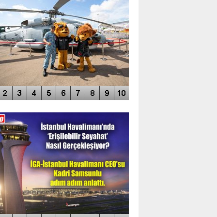
DEO GALERİ
LERİN AŞILDIĞI HAVALİMANI