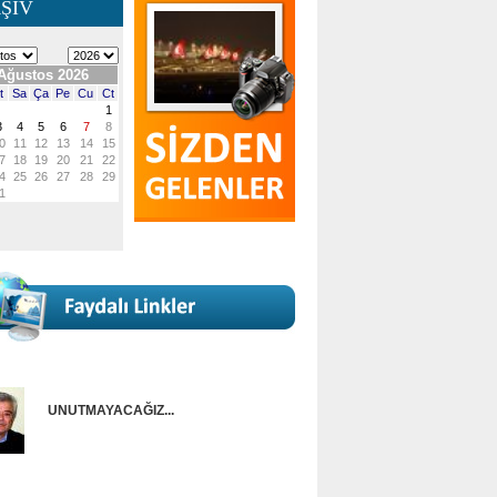
ŞİV
UNUTMAYACAĞIZ...
Onur Güntürkün