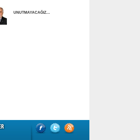
UNUTMAYACAĞIZ…
Ünal Başusta