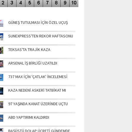
NÜN MANŞETLERİ
GÜNEŞ TUTULMASI İÇİN ÖZEL UÇUŞ
SUNEXPRESS'TEN REKOR HAFTASONU
TEKSAS'TA TRAJİK KAZA
ARSENAL İŞ BİRLİĞİ UZATILDI
737 MAX İÇİN 'ÇATLAK' İNCELEMESİ
KAZA NEDENİ ASKERİ TATBİKAT MI
97 YAŞINDA KANAT ÜZERİNDE UÇTU
ABD YAPTIRIMI KALDIRDI
BAŞÜSTÜ DOLAP ÜCRETİ GÜNDEMDE