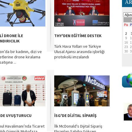
AR
Lİ DRONE İLE
THY'DEN EĞİTİME DESTEK
NDIRICILIK
Türk Hava Yolları ve Türkiye
on’da bir kadının, dizi ve
Ulusal Ajansı arasında işbirliği
setlerine drone kiralama
protokolü imzalandı
atışına ...
ZDE UYUŞTURUCU
İSG'DE DİJİTAL SİPARİŞ
bul Havalimanı’nda Ticaret
İlk McDonald's Dijital Sipariş
lığı Gümrük Muhafaza
Ekranları Sabiha Gökçen