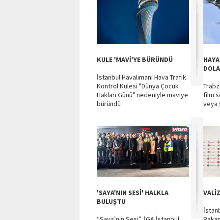
KULE 'MAVİ'YE BÜRÜNDÜ
HAYA
DOLA
İstanbul Havalimanı Hava Trafik
Kontrol Kulesi "Dünya Çocuk
Trabz
Hakları Günü" nedeniyle maviye
film 
büründü
veya s
'SAYA'NIN SESİ' HALKLA
VALİ
BULUŞTU
İstan
“Saya’nın Sesi”, İGA İstanbul
Bakan