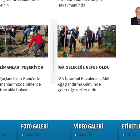
rinin ...
Havalimanı’nda
LİMANLARI YEŞERİYOR
İGA GELECEĞE NEFES OLDU
 Ağaçlandırma Günü'nde
İGA İstanbul Havalimanı, Milli
imanlarımızda binlerce
Ağaçlandırma Günü’nde
 toprakla buluştu
geleceğe nefes oldu
leri
Havacılık
Havacılık
Airbus
•
•
•