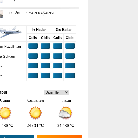
TGS'DE İLK YARI BAŞARISI
UŞ BİLGİLERİ
İç Hatlar
Dış Hatlar
Geliş
Gidiş
Geliş
Gidiş
ul Havalimanı
a Gökçen
ra
ya
VA DURUMU
nbul
Cuma
Cumartesi
Pazar
 / 30
°C
24 / 31
°C
24 / 30
°C