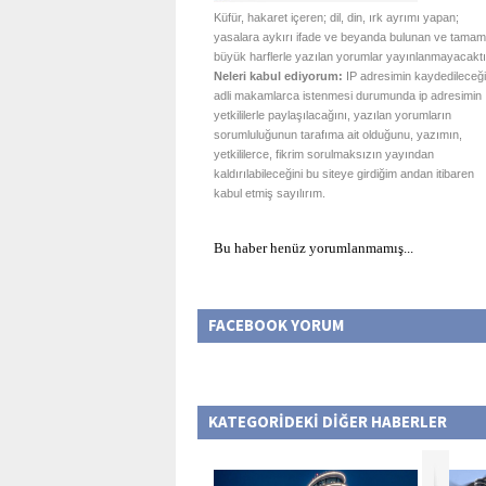
Küfür, hakaret içeren; dil, din, ırk ayrımı yapan;
yasalara aykırı ifade ve beyanda bulunan ve tamam
büyük harflerle yazılan yorumlar yayınlanmayacaktı
Neleri kabul ediyorum:
IP adresimin kaydedileceği
adli makamlarca istenmesi durumunda ip adresimin
yetkililerle paylaşılacağını, yazılan yorumların
sorumluluğunun tarafıma ait olduğunu, yazımın,
yetkililerce, fikrim sorulmaksızın yayından
kaldırılabileceğini bu siteye girdiğim andan itibaren
kabul etmiş sayılırım.
Bu haber henüz yorumlanmamış...
FACEBOOK YORUM
KATEGORİDEKİ DİĞER HABERLER