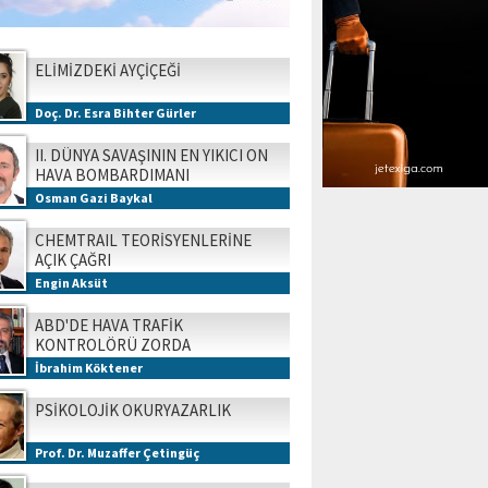
ELİMİZDEKİ AYÇİÇEĞİ
Doç. Dr. Esra Bihter Gürler
II. DÜNYA SAVAŞININ EN YIKICI ON
HAVA BOMBARDIMANI
Osman Gazi Baykal
CHEMTRAIL TEORİSYENLERİNE
AÇIK ÇAĞRI
Engin Aksüt
ABD'DE HAVA TRAFİK
KONTROLÖRÜ ZORDA
İbrahim Köktener
PSİKOLOJİK OKURYAZARLIK
Prof. Dr. Muzaffer Çetingüç