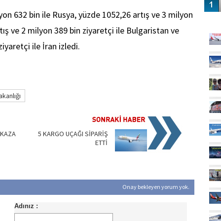
yon 632 bin ile Rusya, yüzde 1052,26 artış ve 3 milyon
GÜ
tış ve 2 milyon 389 bin ziyaretçi ile Bulgaristan ve
yaretçi ile İran izledi.
akanlığı
 KAZA
5 KARGO UÇAĞI SİPARİŞ
ETTİ
Onay bekleyen yorum yok.