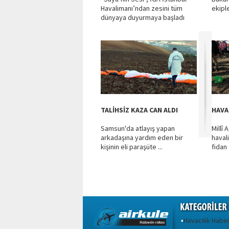
Havalimanı’ndan zesini tüm
ekiple
dünyaya duyurmaya başladı
TALİHSİZ KAZA CAN ALDI
HAVA
Samsun'da atlayış yapan
Millî
arkadaşına yardım eden bir
haval
kişinin eli paraşüte ...
fidan
Havacılık Haber
•