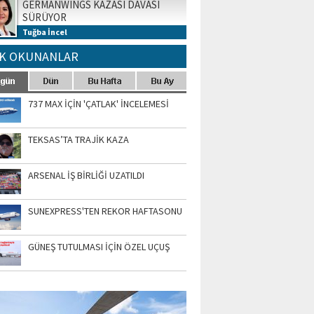
GERMANWINGS KAZASI DAVASI
SÜRÜYOR
Tuğba İncel
K OKUNANLAR
737 MAX İÇİN 'ÇATLAK' İNCELEMESİ
TEKSAS’TA TRAJİK KAZA
ARSENAL İŞ BİRLİĞİ UZATILDI
SUNEXPRESS'TEN REKOR HAFTASONU
GÜNEŞ TUTULMASI İÇİN ÖZEL UÇUŞ
TO GALERİ
APUR AIRSHOW-2020