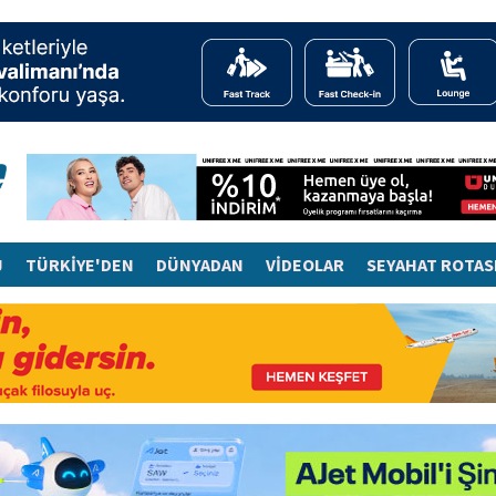
J
TÜRKİYE'DEN
DÜNYADAN
VİDEOLAR
SEYAHAT ROTAS