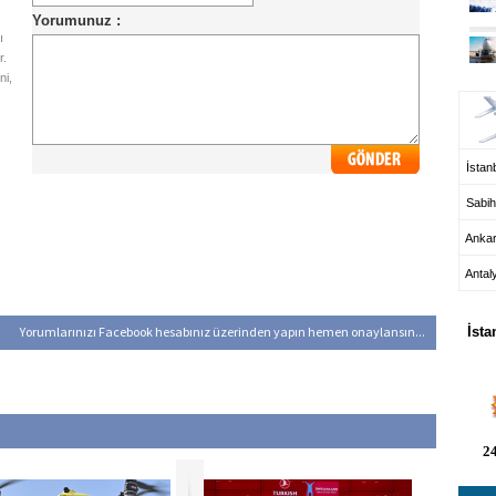
ı
r.
UÇ
ni,
İstanb
Sabih
Anka
Antal
HA
Yorumlarınızı Facebook hesabınız üzerinden yapın hemen onaylansın...
İsta
24