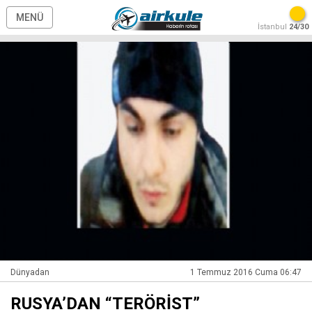
MENÜ
İstanbul
24/30
Dünyadan
1 Temmuz 2016 Cuma 06:47
RUSYA’DAN “TERÖRİST”