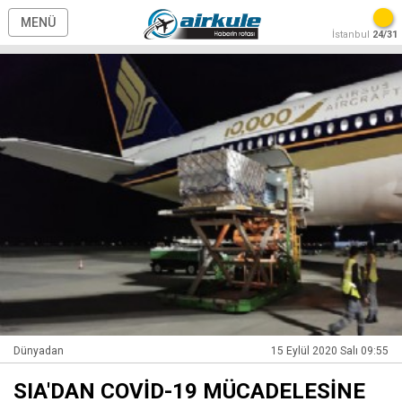
MENÜ
İstanbul
24/31
Dünyadan
15 Eylül 2020 Salı 09:55
SIA'DAN COVİD-19 MÜCADELESİNE