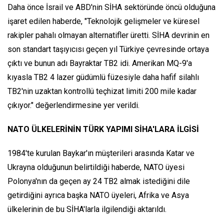
Daha önce İsrail ve ABD'nin SİHA sektöründe öncü olduğuna
işaret edilen haberde, "Teknolojik gelişmeler ve küresel
rakipler pahalı olmayan alternatifler üretti. SİHA devrinin en
son standart taşıyıcısı geçen yıl Türkiye çevresinde ortaya
çıktı ve bunun adı Bayraktar TB2 idi. Amerikan MQ-9'a
kıyasla TB2 4 lazer güdümlü füzesiyle daha hafif silahlı
TB2'nin uzaktan kontrollü teçhizat limiti 200 mile kadar
çıkıyor." değerlendirmesine yer verildi.
NATO ÜLKELERİNİN TÜRK YAPIMI SİHA'LARA İLGİSİ
1984'te kurulan Baykar'ın müşterileri arasında Katar ve
Ukrayna olduğunun belirtildiği haberde, NATO üyesi
Polonya'nın da geçen ay 24 TB2 almak istediğini dile
getirdiğini ayrıca başka NATO üyeleri, Afrika ve Asya
ülkelerinin de bu SİHA'larla ilgilendiği aktarıldı.