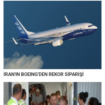
İRAN'IN BOEING'DEN REKOR SİPARİŞİ