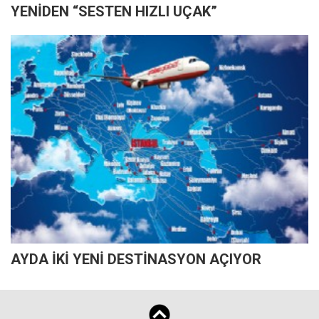
YENİDEN “SESTEN HIZLI UÇAK”
AYDA İKİ YENİ DESTİNASYON AÇIYOR