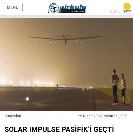
MENÜ
İstanbul
24/31
Dünyadan
25 Nisan 2016 Pazartesi 09:58
SOLAR IMPULSE PASİFİK’İ GEÇTİ