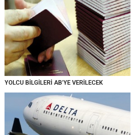
YOLCU BİLGİLERİ AB'YE VERİLECEK